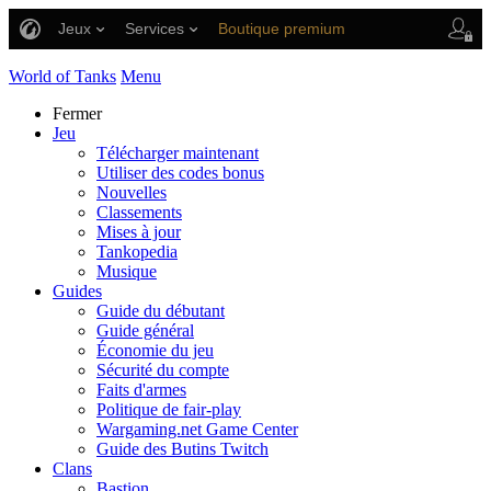
Jeux
Services
Boutique premium
Aide aux joueurs
World of Tanks
Menu
Fermer
Jeu
Télécharger maintenant
Utiliser des codes bonus
Nouvelles
Classements
Mises à jour
Tankopedia
Musique
Guides
Guide du débutant
Guide général
Économie du jeu
Sécurité du compte
Faits d'armes
Politique de fair-play
Wargaming.net Game Center
Guide des Butins Twitch
Clans
Bastion