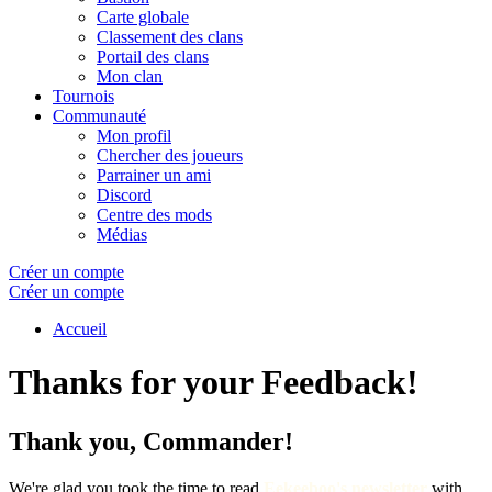
Carte globale
Classement des clans
Portail des clans
Mon clan
Tournois
Communauté
Mon profil
Chercher des joueurs
Parrainer un ami
Discord
Centre des mods
Médias
Créer un compte
Créer un compte
Accueil
Thanks for your Feedback!
Thank you, Commander!
We're glad you took the time to read
Eekeeboo's newsletter
with