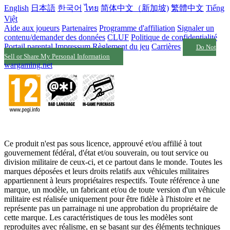
English
日本語
한국어
ไทย
简体中文（新加坡)
繁體中文
Tiếng
Việt
Aide aux joueurs
Partenaires
Programme d'affiliation
Signaler un
contenu/demander des données
CLUF
Politique de confidentialité
Portail parental
Impressum
Règlement du jeu
Carrières
Do Not
Sell or Share My Personal Information
wargaming.net
Ce produit n'est pas sous licence, approuvé et/ou affilié à tout
gouvernement fédéral, d'état et/ou souverain, ou tout service ou
division militaire de ceux-ci, et ce partout dans le monde. Toutes les
marques déposées et leurs droits relatifs aux véhicules militaires
appartiennent à leurs propriétaires respectifs. Toute référence à une
marque, un modèle, un fabricant et/ou de toute version d'un véhicule
militaire est réalisée uniquement pour être fidèle à l'histoire et ne
représente pas un parrainage ni une approbation du propriétaire de
cette marque. Les caractéristiques de tous les modèles sont
reproduites avec réalisme, en se basant sur des éléments techniques