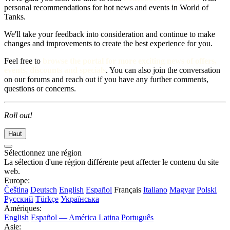
personal recommendations for hot news and events in World of
Tanks.
We'll take your feedback into consideration and continue to make
changes and improvements to create the best experience for you.
Feel free to
browse the portal for more exciting news of offers,
events, discounts and specials
. You can also join the conversation
on our forums and reach out if you
have any further comments,
questions or concerns.
Roll out!
Haut
Sélectionnez une région
La sélection d'une région différente peut affecter le contenu du site
web.
Europe:
Čeština
Deutsch
English
Español
Français
Italiano
Magyar
Polski
Русский
Türkçe
Українська
Amériques:
English
Español — América Latina
Português
Asie: