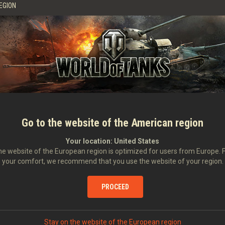
EGION
ns s’appliquent si plus de 5 % des clans participant aux batailles
sur la carte glob
prend la forme d’une quantité d’or égale au coût d’une journée de compte premium mu
out de 24 heures (au plus tard avant le prime time suivant le prime time durant lequ
r les Bastions, le montant de la compensation sera égal à la quantité de ressources 
les perdues par un clan ne peut pas être spécifiée, la compensation sera égale à 2
mpensation a lieu.
 fois dans le dépôt du Centre de commandement. S'il n'y a pas assez d'espace libre
. C'est aux clans de s'assurer qu'ils disposent d'assez d'espace pour recevoir la c
Go to the website of the American region
ent dans les cas où seul un nombre limité de clans a été affecté par des problème
comme des compensations individuelles (les problèmes de serveur de jeu ne sont p
Your location:
United States
pour les participants à la carte globale
prend la forme d’une quantité d’or égale a
orerie du clan.
e website of the European region is optimized for users from Europe. 
your comfort, we recommend that you use the website of your region.
out de 24 heures (au plus tard avant le prime time suivant le prime time durant lequ
imés à cause d'un problème technique, il sera possible de le replacer sur la carte 
r les Bastions, le montant de la compensation sera égal à la quantité de ressources 
PROCEED
les perdues par un clan ne peut pas être spécifiée, la compensation sera égale à 2
mpensation a lieu.
Stay on the website of the European region