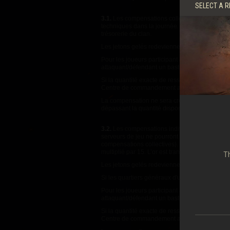
SELECT A R
3.1.
Les compensations collectives pour les cla
techniques
dans la journée
. La compensation 
trésorerie du clan.
Les jetons gelés redeviennent disponibles au b
Pour les joueurs participant aux batailles pou
attaquant/défendant un bastion.
Si la quantité exacte de ressources industriel
Centre de commandement au moment où la co
La compensation ne sera créditée qu'une seule
dépassant la quantité disponible disparaîtront
3.2.
Les compensations individuelles s’appliqu
serveurs de jeu ne pourront pas être traités 
compensations collectives).
La compensation
multiplié par 15. L’or est transféré dans la trés
Th
Les jetons gelés redeviennent disponibles au b
Si les quartiers généraux d'un clan sont suppr
Pour les joueurs participant aux batailles pou
attaquant/défendant un bastion.
Si la quantité exacte de ressources industriel
Centre de commandement au moment où la co