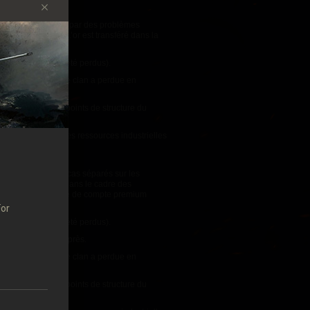
ale
ont été affectés par des problèmes
ltiplié par 15. L’or est transféré dans la
el les jetons ont été perdus).
industrielles que le clan a perdue en
0 % du nombre de points de structure du
 dans le dépôt, les ressources industrielles
ompensation.
s techniques.
Des cas séparés sur les
ris en compte que dans le cadre des
u coût d’une journée de compte premium
For
el les jetons ont été perdus).
jusqu'à 24 heures après.
industrielles que le clan a perdue en
0 % du nombre de points de structure du