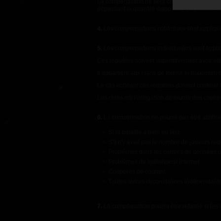
La compensation ne sera créditée qu'une seule
dépassant la quantité disponible disparaîtront
4.
Les compensations collectives sont appliqué
5.
Les compensations individuelles sont appliq
Ces requêtes doivent impérativement avoir été
Il appartient aux clans de fournir le maximum 
Le cas échéant ces requêtes doivent contenir 
Les clans ont l’obligation de fournir des captur
6.
La compensation ne pourra pas être attribué
Si la bataille a bien eu lieu.
S'il n'y avait pas le nombre de joueurs requ
Problèmes dans les centres de données où
Problèmes de fournisseur internet.
Coupures de courant.
Toutes autres circonstances indépendante
7.
La compensation pourra être refusée si les