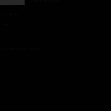
 dans le dépôt, les ressources industrielles
ompensation.
clans affectés.
Client).
le, client World of Tanks, etc.).