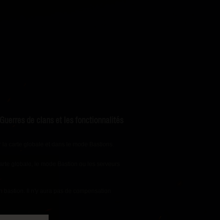
uerres de clans et les fonctionnalités
r la carte globale et dans le mode Bastions.
arte globale, le mode Bastion ou les serveurs
 bastion. Il n'y aura pas de compensation