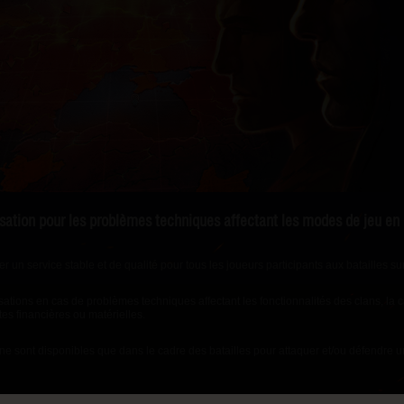
tion pour les problèmes techniques affectant les modes de jeu en G
r un service stable et de qualité pour tous les joueurs
participants aux batailles su
ations en cas de problèmes techniques affectant les fonctionnalités des clans, la c
es financières ou matérielles.
 sont disponibles que dans le cadre des batailles pour attaquer et/ou défendre un
ndividuelle ou collective.