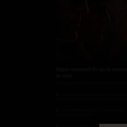
Guide des Butins Twitch
Règles concernant les cas de compensa
de clans
Ces règles ont été mises en œuvre pour assure
1.
Les joueurs sont éligibles pour ces compens
de jeu World of Tanks
et occasionnant des pert
2.
Dans le mode Bastions, les compensations ne
pour les escarmouches.
3.
Ces compensations peuvent être de nature i