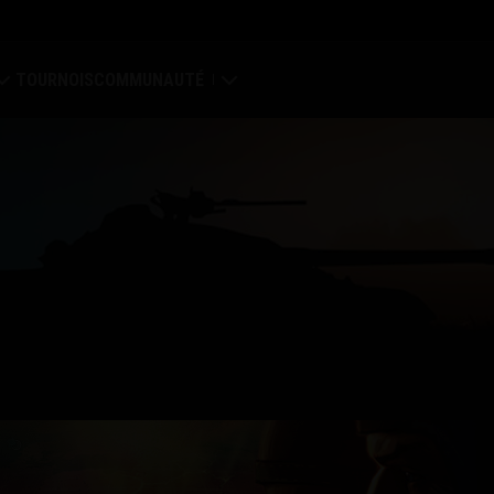
TOURNOIS
COMMUNAUTÉ
Mon profil
ale
Chercher des joueurs
 des clans
Parrainer un ami
 clans
Discord
Centre des mods
Médias
nter