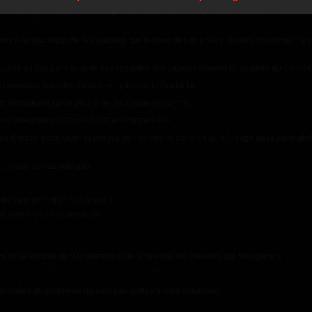
 fois dans le dépôt du Centre de commandement. S'il n'y a pas assez d'espace libre
. C'est aux clans de s'assurer qu'ils disposent d'assez d'espace pour recevoir la c
es à la discrétion de Wargaming, sur la base des données réunies concernant les 
uées au cas par cas suite aux requêtes des joueurs concernés (auprès du Service 
 envoyées dans les 24 heures qui suivent l’incident.
d'informations sur le problème technique rencontré.
les enregistrements des batailles concernées.
es d’écran établissant la preuve de l’existence de la bataille (image de la carte globa
e dans les cas suivants :
is pour participer à la bataille
 sont situés nos serveurs.
s de la volonté de Wargaming et qui n'ont pas été causées par Wargaming.
 données du problème ne sont pas suffisamment détaillées.