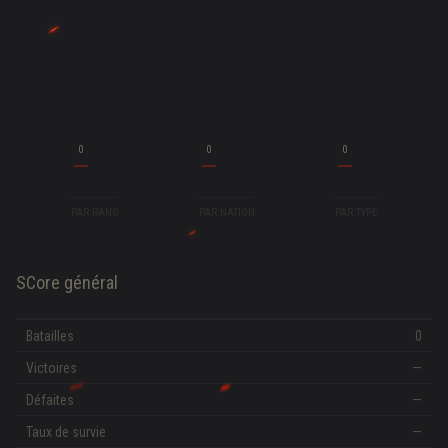
0
0
0
PAR RANG
PAR NATION
PAR TYPE
SCore général
Batailles
0
Victoires
—
Défaites
—
Taux de survie
—