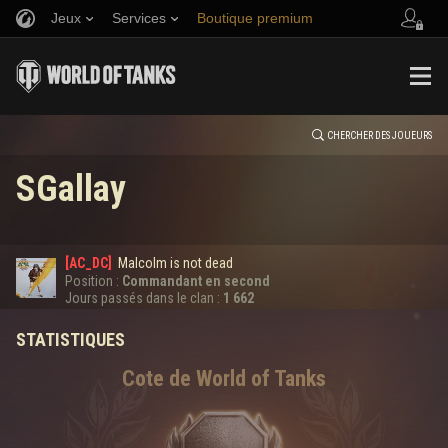
Jeux
Services
Boutique premium
HISTORIQUE
Parrainer un ami
Politique de fair-play
Musique
Aide aux joueurs
ÉVÉNEMENT
Discord
Wargaming.net Game Center
Centre des mods
Guide des Butins Twitch
CHERCHER DES JOUEURS
SGallay
Médias
0
[AC_DC]
Malcolm is not dead
Position :
Commandant en second
Erreur lors du chargement des données
Jours passés dans le clan :
1 662
STATISTIQUES
AFFICHER PLUS
Cote de World of Tanks