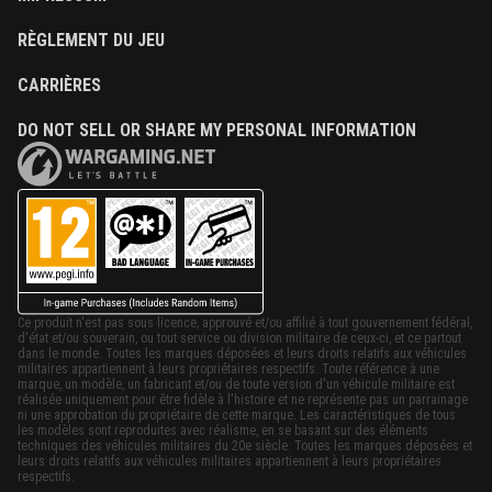
RÈGLEMENT DU JEU
CARRIÈRES
DO NOT SELL OR SHARE MY PERSONAL INFORMATION
Ce produit n'est pas sous licence, approuvé et/ou affilié à tout gouvernement fédéral,
d'état et/ou souverain, ou tout service ou division militaire de ceux-ci, et ce partout
dans le monde. Toutes les marques déposées et leurs droits relatifs aux véhicules
militaires appartiennent à leurs propriétaires respectifs. Toute référence à une
marque, un modèle, un fabricant et/ou de toute version d'un véhicule militaire est
réalisée uniquement pour être fidèle à l'histoire et ne représente pas un parrainage
ni une approbation du propriétaire de cette marque. Les caractéristiques de tous
les modèles sont reproduites avec réalisme, en se basant sur des éléments
techniques des véhicules militaires du 20e siècle. Toutes les marques déposées et
leurs droits relatifs aux véhicules militaires appartiennent à leurs propriétaires
respectifs.