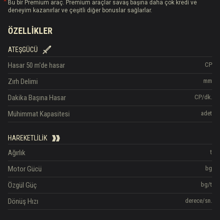
Bu bir Premium araç. Premium araçlar savaş başına daha çok kredi ve
deneyim kazanırlar ve çeşitli diğer bonuslar sağlarlar.
ÖZELLIKLER
ATEŞGÜCÜ
Hasar
50 m'de hasar
CP
Zırh Delimi
mm
Dakika Başına Hasar
CP/dk.
Mühimmat Kapasitesi
adet
HAREKETLILIK
Ağırlık
t
Motor Gücü
bg
Özgül Güç
bg/t
Dönüş Hızı
derece/sn.