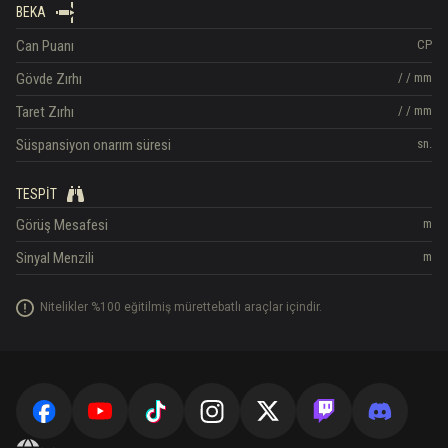
BEKA
Can Puanı
CP
Gövde Zırhı
/
/
mm
Taret Zırhı
/
/
mm
Süspansiyon onarım süresi
sn.
TESPIT
Görüş Mesafesi
m
Sinyal Menzili
m
Nitelikler %100 eğitilmiş mürettebatlı araçlar içindir.