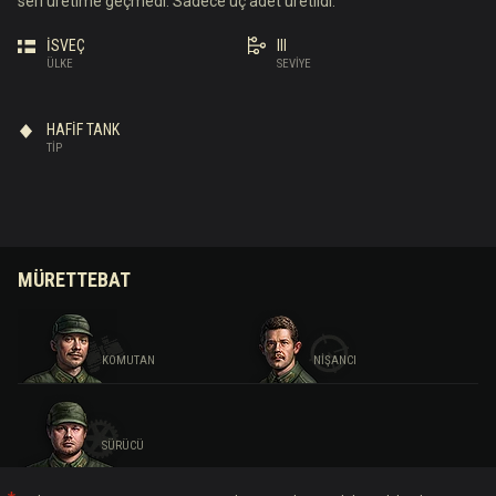
seri üretime geçmedi. Sadece üç adet üretildi.
İSVEÇ
III
ÜLKE
SEVIYE
HAFIF TANK
TIP
MÜRETTEBAT
KOMUTAN
NIŞANCI
SÜRÜCÜ