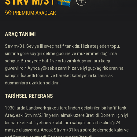
STRV M/31
PREMIUM ARAÇLAR
ARAÇ TANIMI
Strv m/31, Seviye III İsveç hafif tankıdır. Hızlı ateş eden topu,
sınıfına göre saygın delme gücüne ve mükemmel dağılıma
sahiptir. Bu sayede hafif ve orta zırhlı düşmanlara karşı
güvenilirdir. Ayrıca yüksek azami hıza ve iyi güç/ağırlık oranına
sahiptir. İsabetli topunu ve hareket kabiliyetini kullanarak
düşmanlara uzaktan saldırın.
TARIHSEL REFERANS
1930'larda Landsverk şirketi tarafından geliştirilen bir hafif tank.
Araç, eski Strv m/21'in yerini almak üzere üretildi. Dönemi için iyi
bir hareket kabiliyetine ve silahlara sahipti; ön zırh kalınlığı 24
mm'ye ulaşıyordu. Ancak Strv m/31 kısa sürede demode kaldı ve