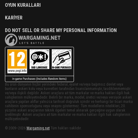
OYUN KURALLARI
KARIYER
DO NOT SELL OR SHARE MY PERSONAL INFORMATION
Bu ürün dünyanın hiçbir yerindeki federal, eyalet ve/veya bağımsız devlet veya
bunların askeri kolu veya kuvvetleri tarafından lisanslanmamıştır, tasdiklenmemiştir
ve/veya ilişkili değildir. Askeri araçlara ait tüm markalar ve marka hakları ilgili hak
sahiplerinin mülkiyetindedir. Belirli bir marka, model, üretici ve/veya versiyon askeri
araçlara yapılan atıflar yalnızca tarihsel doğruluk içindir ve herhangi bir ticari marka
sahibinin sponsorluğunu veya onayını göstermez. Tüm modellerin nitelikleri, 20.
yüzyılın askeri araçlarının teknik ögeleri temel alınarak gerçeğine uygun olarak
üretilmiştir. Askeri araçlara ait tüm markalar ve marka hakları ilgili hak sahiplerinin
mülkiyetindedir.
© 2009–2026
Wargaming.net
Tüm hakları saklıdır.