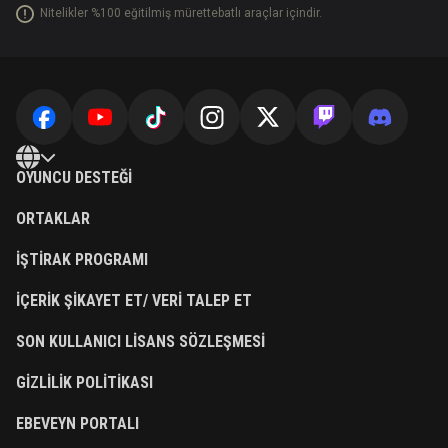
Nitelikler %100 eğitilmiş mürettebatlı araçlar içindir.
OYUNCU DESTEĞI
ORTAKLAR
İŞTIRAK PROGRAMI
İÇERIK ŞIKAYET ET/ VERI TALEP ET
SON KULLANICI LISANS SÖZLEŞMESI
GIZLILIK POLITIKASI
EBEVEYN PORTALI