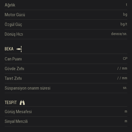
Ağırlık
t
Motor Gücü
bg
Özgül Güç
bg/t
Dönüş Hızı
derece/sn.
BEKA
Can Puanı
CP
Gövde Zırhı
/
/
mm
Taret Zırhı
/
/
mm
Süspansiyon onarım süresi
sn.
TESPIT
Görüş Mesafesi
m
Sinyal Menzili
m