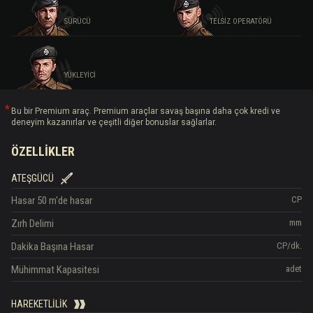
SÜRÜCÜ
TELSIZ OPERATÖRÜ
YÜKLEYICI
Bu bir Premium araç. Premium araçlar savaş başına daha çok kredi ve
deneyim kazanırlar ve çeşitli diğer bonuslar sağlarlar.
ÖZELLIKLER
ATEŞGÜCÜ
Hasar
50 m'de hasar
CP
Zırh Delimi
mm
Dakika Başına Hasar
CP/dk.
Mühimmat Kapasitesi
adet
HAREKETLILIK