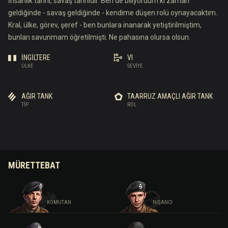
İnsanlık tarihi, savaş tarihidir. Ben de biliyordum ki zaman
geldiğinde - savaş geldiğinde - kendime düşen rolü oynayacaktım.
Kral, ülke, görev, şeref - ben bunlara inanarak yetiştirilmiştim,
bunları savunmam öğretilmişti. Ne pahasına olursa olsun.
İNGILTERE
VI
ÜLKE
SEVIYE
AĞIR TANK
TAARRUZ AMAÇLI AĞIR TANK
TIP
ROL
MÜRETTEBAT
KOMUTAN
NIŞANCI