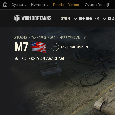
Oyunlar
Hizmetler
Premium Dükkan
Oyuncu Desteği
OYUN
REHBERLER
KLA
Hemen İndirin
Yeni Başlayanlar Rehbe
Kale
ANASAYFA
TANKOPEDI
ABD
HAFIF TANKLAR
V
M7
Bonus Kodları Alın
Genel Rehber
Düny
KARŞILAŞTIRMAYA EKLE
KOLEKSIYON ARAÇLARI
Haberler
Oyun Ekonomisi
Klan
Reytingler
Hesap Güvenliği
Güncellemeler
Başarılar
Tankopedi
Adil Oyun Politikası
Müzik
Wargaming.net Game 