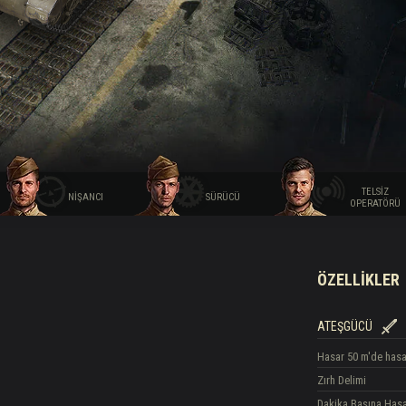
hberi
TELSIZ
NIŞANCI
SÜRÜCÜ
OPERATÖRÜ
ÖZELLIKLER
ATEŞGÜCÜ
Hasar
50 m'de hasa
Zırh Delimi
Dakika Başına Has