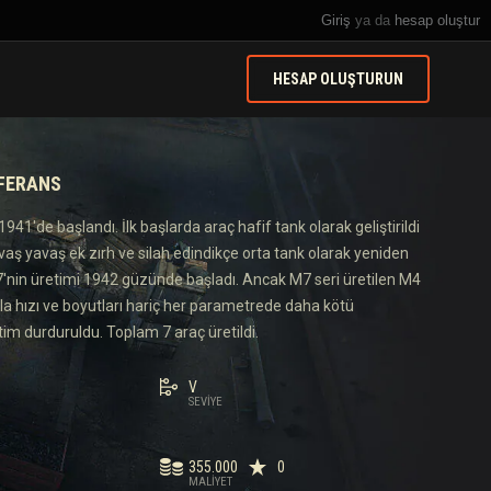
Giriş
ya da
hesap oluştur
HESAP OLUŞTURUN
EFERANS
1941'de başlandı. İlk başlarda araç hafif tank olarak geliştirildi
aş yavaş ek zırh ve silah edindikçe orta tank olarak yeniden
 M7'nin üretimi 1942 güzünde başladı. Ancak M7 seri üretilen M4
a hızı ve boyutları hariç her parametrede daha kötü
im durduruldu. Toplam 7 araç üretildi.
V
SEVIYE
355.000
0
MALIYET