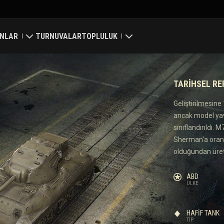
NLAR
TURNUVALAR
TOPLULUK
ri
Profilim
TARIHSEL R
a Haritası
Oyuncu Ara
Geliştirilmesine 
ancak model yav
 Reytingleri
Arkadaş Öner
sınıflandırıldı.
Sherman'a oranl
Discord
olduğundan üret
Mod Merkezi
ABD
ÜLKE
Medya
HAFIF TANK
Center
TIP