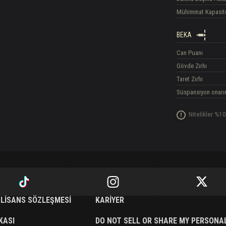
Mühimmat Kapasit
BEKA
Can Puanı
Gövde Zırhı
Taret Zırhı
Süspansiyon onarı
Nitelikler %10
 LISANS SÖZLEŞMESI
KARIYER
IKASI
DO NOT SELL OR SHARE MY PERSONA