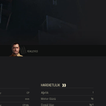
YÜKLEYICI
HAREKETLILIK
Ağırlık
t
r
CP
Motor Gücü
bg
mm
Özgül Güç
bg/t
ar
CP/dk.