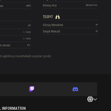
Dönüş Hızı
derece/sn.
esi
adet
TESPIT
Görüş Mesafesi
m
CP
Sinyal Menzili
m
/
/
mm
/
/
mm
m süresi
sn.
0 eğitilmiş mürettebatlı araçlar içindir.
L INFORMATION