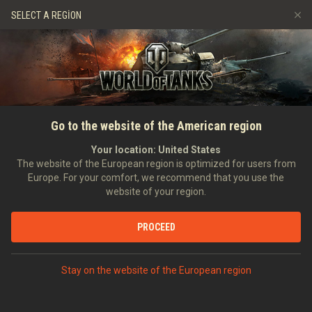
Oyunlar
Hizmetler
Premium Dükkan
SELECT A REGION
Arkadaş Öner
Adil Oyun Politikası
Müzik
Oyuncu Desteği
Discord
Wargaming.net Game Center
Mod Merkezi
Twitch Ganimetleri Rehberi
Go to the website of the American region
Medya
Your location:
United States
The website of the European region is optimized for users from
Europe. For your comfort, we recommend that you use the
website of your region.
PROCEED
Stay on the website of the European region
ANASAYFA
TANKOPEDI
ÇEKOSLOVAKYA
AĞIR TANKLAR
IX