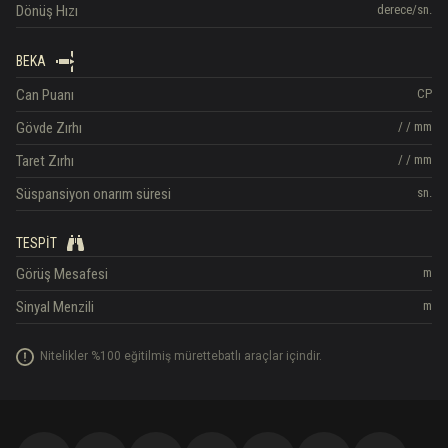
Dönüş Hızı
derece/sn.
BEKA
Can Puanı
CP
Gövde Zırhı
/
/
mm
Taret Zırhı
/
/
mm
Süspansiyon onarım süresi
sn.
TESPIT
Görüş Mesafesi
m
Sinyal Menzili
m
Nitelikler %100 eğitilmiş mürettebatlı araçlar içindir.