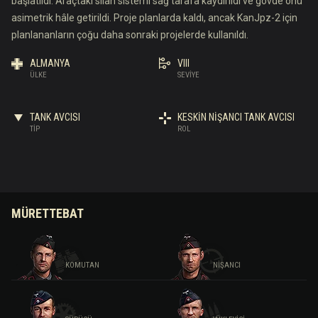
başlatıldı. Araçtaki silah sistemi sağ tarafa kaydırıldı ve gövde önü
asimetrik hâle getirildi. Proje planlarda kaldı, ancak KanJpz-2 için
planlananların çoğu daha sonraki projelerde kullanıldı.
ALMANYA
VIII
ÜLKE
SEVIYE
TANK AVCISI
KESKIN NIŞANCI TANK AVCISI
TIP
ROL
MÜRETTEBAT
KOMUTAN
NIŞANCI