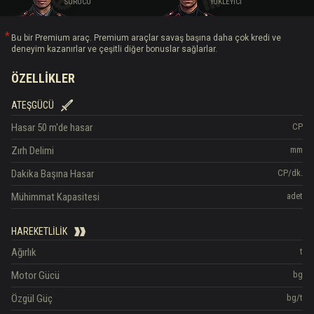
SÜRÜCÜ
YÜKLEYICI
Bu bir Premium araç. Premium araçlar savaş başına daha çok kredi ve
deneyim kazanırlar ve çeşitli diğer bonuslar sağlarlar.
ÖZELLIKLER
ATEŞGÜCÜ
Hasar
50 m'de hasar
CP
Zırh Delimi
mm
Dakika Başına Hasar
CP/dk.
Mühimmat Kapasitesi
adet
HAREKETLILIK
Ağırlık
t
Motor Gücü
bg
Özgül Güç
bg/t