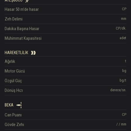
ATEŞGÜCÜ
Hasar
50 m'de hasar
CP
Zırh Delimi
mm
Dakika Başına Hasar
CP/dk.
Mühimmat Kapasitesi
adet
HAREKETLILIK
Ağırlık
t
Motor Gücü
bg
Özgül Güç
bg/t
Dönüş Hızı
derece/sn.
BEKA
Can Puanı
CP
Gövde Zırhı
/
/
mm