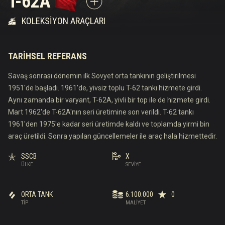
T-62A
KOLEKSIYON ARAÇLARI
TARIHSEL REFERANS
Savaş sonrası dönemin ilk Sovyet orta tankının geliştirilmesi
1951'de başladı. 1961'de, yivsiz toplu T-62 tankı hizmete girdi.
Aynı zamanda bir varyant, T-62A, yivli bir top ile de hizmete girdi.
Mart 1962'de T-62A'nın seri üretimine son verildi. T-62 tankı
1961'den 1975'e kadar seri üretimde kaldı ve toplamda yirmi bin
araç üretildi. Sonra yapılan güncellemeler ile araç hala hizmettedir.
SSCB
X
ÜLKE
SEVIYE
ORTA TANK
6.100.000
0
TIP
MALIYET