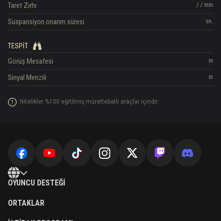
Taret Zırhı
/
/
mm
Süspansiyon onarım süresi
sn.
TESPIT
Görüş Mesafesi
m
Sinyal Menzili
m
Nitelikler %100 eğitilmiş mürettebatlı araçlar içindir.
OYUNCU DESTEĞI
ORTAKLAR