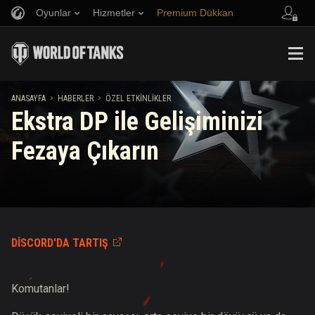
Oyunlar
Hizmetler
Premium Dükkan
Arkadaş Öner
Adil Oyun Politikası
Müzik
Oyuncu Desteği
Discord
Wargaming.net Game Center
Mod Merkezi
Twitch Ganimetleri Rehberi
ANASAYFA
HABERLER
ÖZEL ETKINLIKLER
Ekstra DP ile Gelişiminizi
Medya
Fezaya Çıkarın
DISCORD'DA TARTIŞ
Komutanlar!