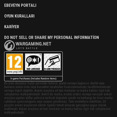
EBEVEYN PORTALI
OYUN KURALLARI
KARIYER
DO NOT SELL OR SHARE MY PERSONAL INFORMATION
Bu ürün dünyanın hiçbir yerindeki federal, eyalet ve/veya bağımsız devlet veya
bunların askeri kolu veya kuvvetleri tarafından lisanslanmamıştır, tasdiklenmemiştir
ve/veya ilişkili değildir. Askeri araçlara ait tüm markalar ve marka hakları ilgili hak
sahiplerinin mülkiyetindedir. Belirli bir marka, model, üretici ve/veya versiyon askeri
araçlara yapılan atıflar yalnızca tarihsel doğruluk içindir ve herhangi bir ticari marka
sahibinin sponsorluğunu veya onayını göstermez. Tüm modellerin nitelikleri, 20.
yüzyılın askeri araçlarının teknik ögeleri temel alınarak gerçeğine uygun olarak
üretilmiştir. Askeri araçlara ait tüm markalar ve marka hakları ilgili hak sahiplerinin
mülkiyetindedir.