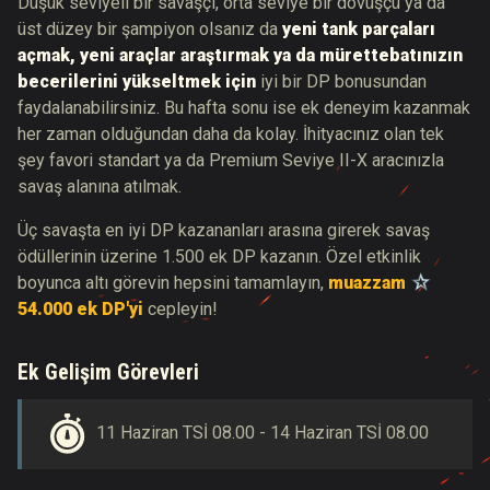
Düşük seviyeli bir savaşçı, orta seviye bir dövüşçü ya da
üst düzey bir şampiyon olsanız da
yeni tank parçaları
açmak, yeni araçlar araştırmak ya da mürettebatınızın
becerilerini yükseltmek için
iyi bir DP bonusundan
faydalanabilirsiniz. Bu hafta sonu ise ek deneyim kazanmak
her zaman olduğundan daha da kolay. İhityacınız olan tek
şey favori standart ya da Premium Seviye II-X aracınızla
savaş alanına atılmak.
Üç savaşta en iyi DP kazananları arasına girerek savaş
ödüllerinin üzerine 1.500 ek DP kazanın. Özel etkinlik
boyunca altı görevin hepsini tamamlayın,
muazzam
54.000
ek DP'yi
cepleyin!
Ek Gelişim Görevleri
11 Haziran TSİ 08.00 - 14 Haziran TSİ 08.00