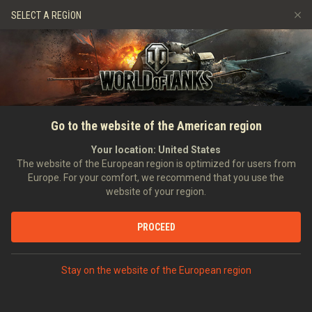
Oyunlar
Hizmetler
Premium Dükkan
SELECT A REGION
Arkadaş Öner
Adil Oyun Politikası
Müzik
Oyuncu Desteği
Discord
Wargaming.net Game Center
Mod Merkezi
Twitch Ganimetleri Rehberi
ANASAYFA
HABERLER
ÖZEL ETKINLIKLER
DP Görevleriyle Saldırınızı
Go to the website of the American region
Medya
Güçlendirin
Your location:
United States
The website of the European region is optimized for users from
28.07.2022
Europe. For your comfort, we recommend that you use the
website of your region.
PROCEED
DISCORD'DA TARTIŞ
Stay on the website of the European region
GÖREVLER
|
OYUN MAKİNESİ