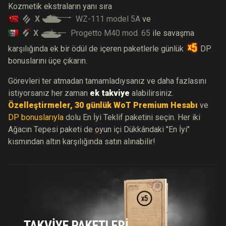
Kozmetik ekstraların yanı sıra
X
WZ-111 model 5A
ve
X
Progetto M40 mod. 65
ile savaşma
karşılığında ek bir ödül de içeren paketlerle günlük
DP
bonuslarını üçe çıkarın.
Görevleri ter atmadan tamamladıysanız ve daha fazlasını
istiyorsanız her zaman
ek takviye
alabilirsiniz.
Özelleştirmeler, 30 günlük WoT Premium Hesabı
ve
DP bonuslarıyla
dolu En İyi Teklif paketini seçin. Her iki
Ağacın Tepesi paketi de oyun içi Dükkândaki "En İyi"
kısmından altın karşılığında satın alınabilir!
TAKVİYE PAKETLERİ