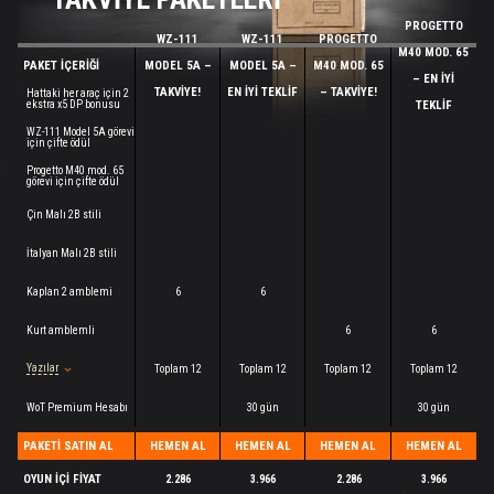
PROGETTO
WZ-111
WZ-111
PROGETTO
M40 MOD. 65
PAKET İÇERİĞİ
MODEL 5A –
MODEL 5A –
M40 MOD. 65
– EN İYİ
TAKVİYE!
EN İYİ TEKLİF
– TAKVİYE!
Hattaki her araç için 2
ekstra x5 DP bonusu
TEKLİF
WZ-111 Model 5A görevi
için çifte ödül
Progetto M40 mod. 65
görevi için çifte ödül
Çin Malı 2B stili
İtalyan Malı 2B stili
Kaplan 2 amblemi
6
6
Kurt amblemli
6
6
Yazılar
Toplam 12
Toplam 12
Toplam 12
Toplam 12
WoT Premium Hesabı
30 gün
30 gün
PAKETİ SATIN AL
HEMEN AL
HEMEN AL
HEMEN AL
HEMEN AL
OYUN İÇİ FİYAT
2.286
3.966
2.286
3.966