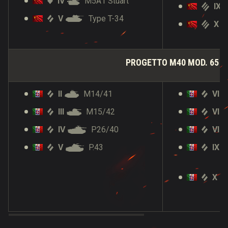
IV
M5A1 Stuart
IX
V
Type T-34
X
PROGETTO M40 MOD. 65
II
M14/41
VI
III
M15/42
VII
IV
P26/40
VIII
V
P.43
IX
X