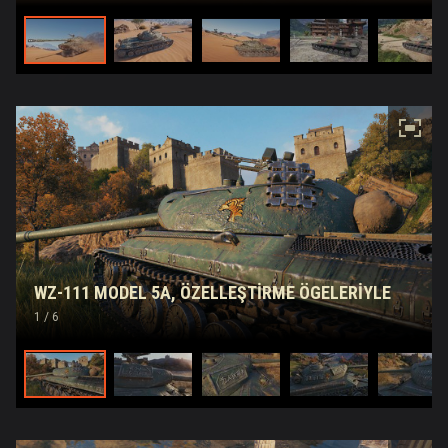
WZ-111 MODEL 5A, ÖZELLEŞTIRME ÖGELERIYLE
1
/ 6