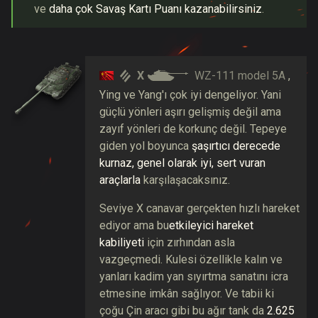
ve
daha çok Savaş Kartı Puanı kazanabilirsiniz
.
X
WZ-111 model 5A
,
Ying ve Yang'ı çok iyi dengeliyor. Yani
güçlü yönleri aşırı gelişmiş değil ama
zayıf yönleri de korkunç değil. Tepeye
giden yol boyunca
şaşırtıcı derecede
kurnaz, genel olarak iyi, sert vuran
araçlarla
karşılaşacaksınız.
Seviye X canavar gerçekten hızlı hareket
ediyor ama bu
etkileyici hareket
kabiliyeti
için zırhından asla
vazgeçmedi. Kulesi özellikle kalın ve
yanları kadim yan sıyırtma sanatını icra
etmesine imkân sağlıyor. Ve tabii ki
çoğu Çin aracı gibi bu ağır tank da
2.625