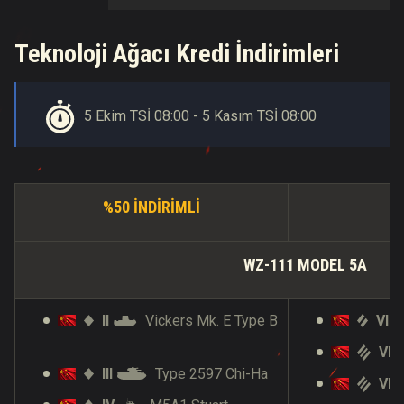
Teknoloji Ağacı Kredi İndirimleri
5 Ekim TSİ 08:00 - 5 Kasım TSİ 08:00
%50 INDIRIMLI
%
WZ-111 MODEL 5A
II
Vickers Mk. E Type B
VI
VII
III
Type 2597 Chi-Ha
VIII