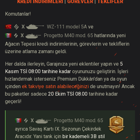
KREDİ İNDİRİMLERİ
|
GÖREVLER
|
TEKLİFLER
Komutanlar!
X
WZ-111 model 5A
ve
X
Progetto M40 mod. 65
hatlarında yeni
Ağacın Tepesi kredi indirimlerinin, görevlerin ve tekliflerin
üzerine atlama zamanı geldi.
Her dalda ilerleyin, Garajınıza yeni eklentiler yapın ve
5
Kasım TSİ 08:00 tarihine kadar
oyununuzu geliştirin. İşleri
hızlandırmak isterseniz Premium Dükkân'dan ya da oyun
içinden
ek takviye satın alabileceğinizi
de unutmayın! Ancak
bu paketler sadece
20 Ekim TSİ 08.00
tarihine kadar
geçerli!
X
Progetto M40 mod. 65
ayrıca Savaş Kartı IX. Sezonun Çekirdek
Aracıdır. Yani tank için
bir kademeli 3B stil