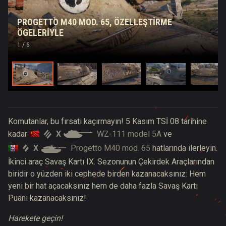
PROGETTO M40 MOD. 65, ÖZELLEŞTIRME
ÖGELERIYLE
1
/ 6
Komutanlar, bu fırsatı kaçırmayın! 5 Kasım TSİ 08 tarihine
X
WZ-111 model 5A
kadar
ve
X
Progetto M40 mod. 65
hatlarında ilerleyin.
İkinci araç Savaş Kartı IX. Sezonunun Çekirdek Araçlarından
biridir o yüzden iki cephede birden kazanacaksınız: Hem
yeni bir hat açacaksınız hem de daha fazla Savaş Kartı
Puanı kazanacaksınız!
Harekete geçin!