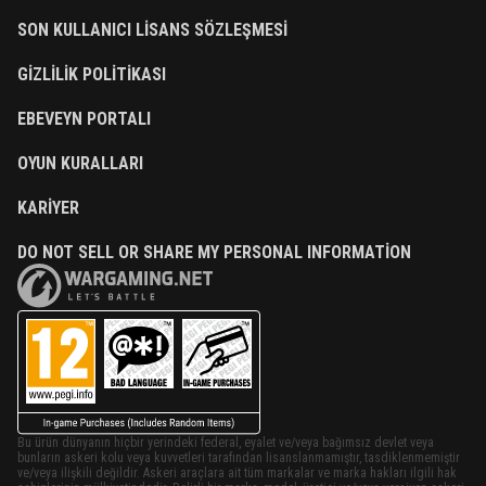
SON KULLANICI LISANS SÖZLEŞMESI
GIZLILIK POLITIKASI
EBEVEYN PORTALI
OYUN KURALLARI
KARIYER
DO NOT SELL OR SHARE MY PERSONAL INFORMATION
Bu ürün dünyanın hiçbir yerindeki federal, eyalet ve/veya bağımsız devlet veya
bunların askeri kolu veya kuvvetleri tarafından lisanslanmamıştır, tasdiklenmemiştir
ve/veya ilişkili değildir. Askeri araçlara ait tüm markalar ve marka hakları ilgili hak