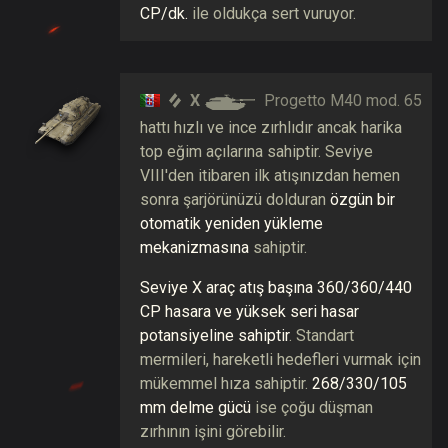
CP/dk.
ile oldukça sert vuruyor.
X
Progetto M40 mod. 65
hattı hızlı ve ince zırhlıdır ancak harika
top eğim açılarına sahiptir. Seviye
VIII'den itibaren ilk atışınızdan hemen
sonra şarjörünüzü dolduran
özgün bir
otomatik yeniden yükleme
mekanizmasına
sahiptir.
Seviye X araç atış başına 360/360/440
CP hasara ve yüksek seri hasar
potansiyeline sahiptir
. Standart
mermileri, hareketli hedefleri vurmak için
mükemmel hıza sahiptir.
268/330/105
mm delme gücü
ise çoğu düşman
zırhının işini görebilir.