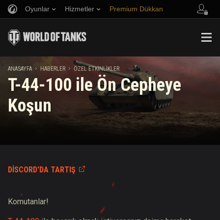
Oyunlar
Hizmetler
Premium Dükkan
Arkadaş Öner
Adil Oyun Politikası
Müzik
Oyuncu Desteği
Discord
Wargaming.net Game Center
Mod Merkezi
Twitch Ganimetleri Rehberi
ANASAYFA
HABERLER
ÖZEL ETKINLIKLER
T-44-100 ile Ön Cepheye
Medya
Koşun
DISCORD'DA TARTIŞ
Komutanlar!