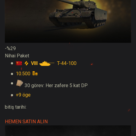
-%29
Nihai Paket
VIII
T-44-100
10.500
30 görev: Her zafere 5 kat DP
+9 öge
bitiş tarihi:
HEMEN SATIN ALIN