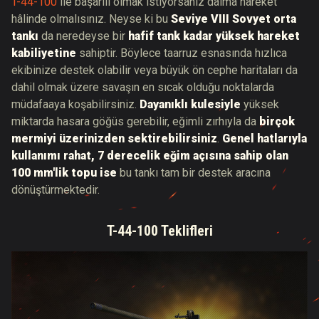
T-44-100
ile başarılı olmak istiyorsanız daima hareket
hâlinde olmalısınız. Neyse ki bu
Seviye VIII Sovyet orta
tankı
da neredeyse bir
hafif tank kadar yüksek hareket
kabiliyetine
sahiptir. Böylece taarruz esnasında hızlıca
ekibinize destek olabilir veya büyük ön cephe haritaları da
dahil olmak üzere savaşın en sıcak olduğu noktalarda
müdafaaya koşabilirsiniz.
Dayanıklı kulesiyle
yüksek
miktarda hasara göğüs gerebilir, eğimli zırhıyla da
birçok
mermiyi üzerinizden sektirebilirsiniz
.
Genel hatlarıyla
kullanımı rahat, 7 derecelik eğim açısına sahip olan
100 mm'lik topu ise
bu tankı tam bir destek aracına
dönüştürmektedir.
T-44-100 Teklifleri