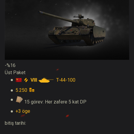
-%16
Üst Paket
VIII
T-44-100
5.250
15 görev: Her zafere 5 kat DP
+3 öge
bitiş tarihi: