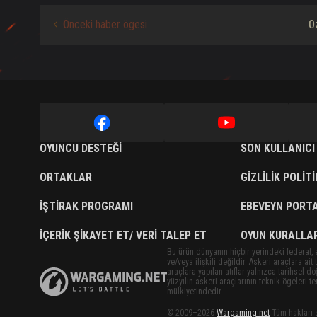
Önceki haber ögesi
Öz
OYUNCU DESTEĞI
SON KULLANICI
ORTAKLAR
GIZLILIK POLIT
İŞTIRAK PROGRAMI
EBEVEYN PORTA
İÇERIK ŞIKAYET ET/ VERI TALEP ET
OYUN KURALLAR
Bu ürün dünyanın hiçbir yerindeki federal, 
ve/veya ilişkili değildir. Askeri araçlara ai
araçlara yapılan atıflar yalnızca tarihsel 
yüzyılın askeri araçlarının teknik ögeleri t
mülkiyetindedir.
© 2009–2026
Wargaming.net
Tüm hakları s