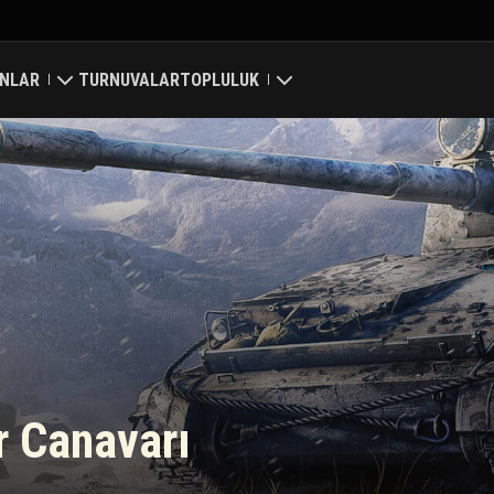
NLAR
TURNUVALAR
TOPLULUK
ri
Profilim
a Haritası
Oyuncu Ara
 Reytingleri
Arkadaş Öner
Discord
Mod Merkezi
 Canavarı
Medya
Center