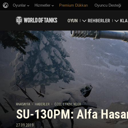
Oyunlar
Hizmetler
Premium Dükkan
Oyuncu Desteği
OYUN
REHBERLER
KLA
Hemen İndirin
Yeni Başlayanlar Rehbe
Kale
Bonus Kodları Alın
Genel Rehber
Düny
Haberler
Oyun Ekonomisi
Klan
Reytingler
Hesap Güvenliği
Güncellemeler
Başarılar
ANASAYFA
HABERLER
ÖZEL ETKINLIKLER
SU-130PM: Alfa Hasar
Tankopedi
Adil Oyun Politikası
Müzik
Wargaming.net Game 
27.09.2019