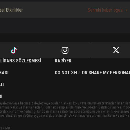
el Etkinlikler
Sonraki haber ögesi
 LISANS SÖZLEŞMESI
KARIYER
IKASI
DO NOT SELL OR SHARE MY PERSONA
LI
I
eyalet ve/veya bağımsız devlet veya bunların askeri kolu veya kuvvetleri tarafından lisansla
t tüm markalar ve marka hakları ilgili hak sahiplerinin mülkiyetindedir. Belirli bir marka, mod
doğruluk içindir ve herhangi bir ticari marka sahibinin sponsorluğunu veya onayını göstermez.
emel alınarak gerçeğine uygun olarak üretilmiştir. Askeri araçlara ait tüm markalar ve marka h
aklıdır.