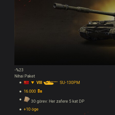
-%23
Nihai Paket
VIII
SU-130PM
16.000
30 görev: Her zafere 5 kat DP
+10 öge