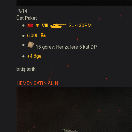
-%14
Üst Paket
VIII
SU-130PM
6.000
15 görev: Her zafere 5 kat DP
+4 öge
bitiş tarihi:
HEMEN SATIN ALIN