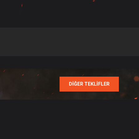
DİĞER TEKLİFLER