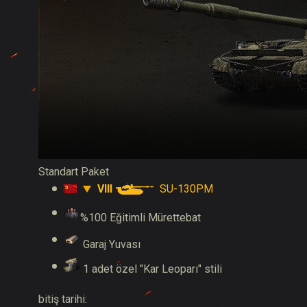
Standart Paket
VIII
SU-130PM
%100 Eğitimli Mürettebat
Garaj Yuvası
1 adet özel "Kar Leoparı" stili
bitiş tarihi: