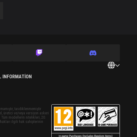
L INFORMATION
nmamıştır, tasdiklenmemiştir
el, üretici ve/veya versiyon askeri
 Tüm modellerin nitelikleri, 20.
akları ilgili hak sahiplerinin