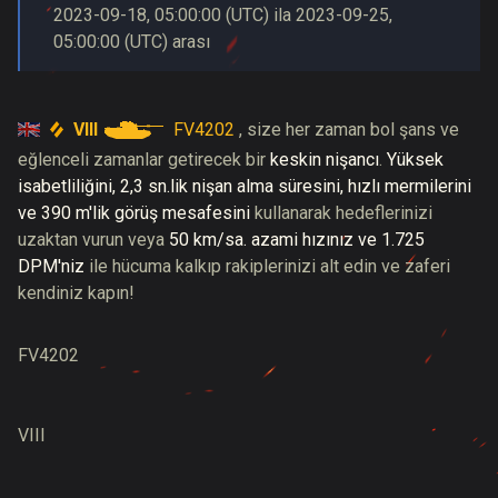
2023-09-18
,
05:00:00
(
UTC
) ila
2023-09-25
,
05:00:00
(
UTC
) arası
VIII
FV4202
, size her zaman bol şans ve
eğlenceli zamanlar getirecek bir
keskin nişancı
.
Yüksek
isabetliliğini, 2,3 sn.lik nişan alma süresini, hızlı mermilerini
ve 390 m'lik görüş mesafesini
kullanarak hedeflerinizi
uzaktan vurun veya
50 km/sa. azami hızınız ve 1.725
DPM'niz
ile hücuma kalkıp rakiplerinizi alt edin ve zaferi
kendiniz kapın!
FV4202
VIII