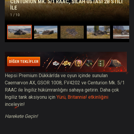
CENTURION MK. 5/1 RAAC, SILAH USTASI 2B STILI
İLE
1
/ 10
DİĞER TEKLİFLER
Hepsi Premium Dükkân'da ve oyun içinde sunulan
Caernarvon AX, GSOR 1008, FV4202 ve Centurion Mk. 5/1
RAAC ile İngiliz hükümranlığını sahaya getirin. Daha çok
İngiliz tank aksiyonu için
Yürü, Britannia! etkinliğini
inceleyin!
Harekete Geçin!