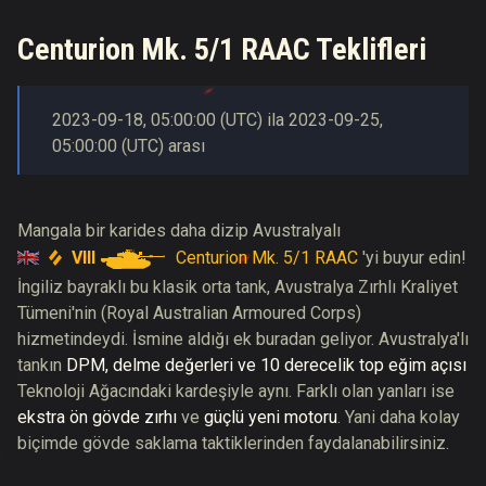
Centurion Mk. 5/1 RAAC Teklifleri
2023-09-18
,
05:00:00
(
UTC
) ila
2023-09-25
,
05:00:00
(
UTC
) arası
Mangala bir karides daha dizip Avustralyalı
VIII
Centurion Mk. 5/1 RAAC
'yi buyur edin!
İngiliz bayraklı bu klasik orta tank, Avustralya Zırhlı Kraliyet
Tümeni'nin (Royal Australian Armoured Corps)
hizmetindeydi. İsmine aldığı ek buradan geliyor. Avustralya'lı
tankın
DPM, delme değerleri ve 10 derecelik top eğim açısı
Teknoloji Ağacındaki kardeşiyle aynı. Farklı olan yanları ise
ekstra ön gövde zırhı
ve
güçlü yeni motoru
. Yani daha kolay
biçimde gövde saklama taktiklerinden faydalanabilirsiniz.