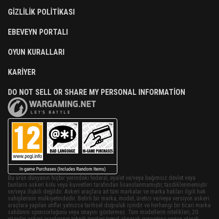
GIZLILIK POLITIKASI
EBEVEYN PORTALI
OYUN KURALLARI
KARIYER
DO NOT SELL OR SHARE MY PERSONAL INFORMATION
Bu ürün dünyanın hiçbir yerindeki federal, eyalet ve/veya bağımsız devlet veya
bunların askeri kolu veya kuvvetleri tarafından lisanslanmamıştır, tasdiklenmemiştir
ve/veya ilişkili değildir. Askeri araçlara ait tüm markalar ve marka hakları ilgili hak
sahiplerinin mülkiyetindedir. Belirli bir marka, model, üretici ve/veya versiyon askeri
araçlara yapılan atıflar yalnızca tarihsel doğruluk içindir ve herhangi bir ticari marka
sahibinin sponsorluğunu veya onayını göstermez. Tüm modellerin nitelikleri, 20.