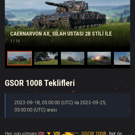
CAERNARVON AX, SILAH USTASI 2B STILI İLE
1
/ 10
GSOR 1008 Teklifleri
2023-09-18
,
05:00:00
(
UTC
) ila
2023-09-25
,
05:00:00
(
UTC
) arası
VIII
GSOR 1008
Her işin uzmanı
,
hız
ile