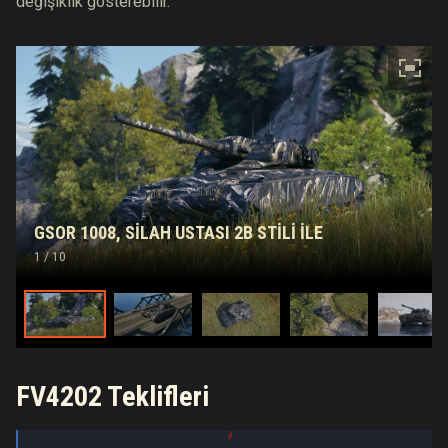
değişiklik gösterebilir.
GSOR 1008, SILAH USTASI 2B STILI İLE
1
/ 10
FV4202 Teklifleri