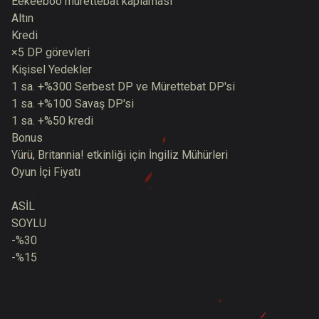
Eekeeboo mürettebat kaplaması
Altın
Kredi
×5 DP görevleri
Kişisel Yedekler
1 sa. +%300 Serbest DP ve Mürettebat DP'si
1 sa. +%100 Savaş DP'si
1 sa. +%50 kredi
Bonus
Yürü, Britannia! etkinliği için İngiliz Mühürleri
Oyun İçi Fiyatı
ASİL
SOYLU
-%30
-%15