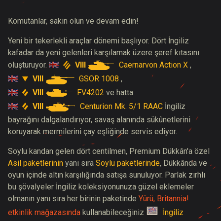
Komutanlar, sakin olun ve devam edin!
Yeni bir tekerlekli araçlar dönemi başlıyor. Dört İngiliz
kafadar da yeni gelenleri karşılamak üzere şeref kıtasını
VIII
Caernarvon Action X
oluşturuyor.
,
VIII
GSOR 1008
,
VIII
FV4202
ve hatta
VIII
Centurion Mk. 5/1 RAAC
İngiliz
bayrağını dalgalandırıyor, savaş alanında sükûnetlerini
koruyarak mermilerini çay eşliğinde servis ediyor.
Soylu kandan gelen dört centilmen, Premium Dükkân'a özel
Asil paketlerinin
yanı sıra
Soylu paketlerinde
, Dükkânda ve
oyun içinde altın karşılığında satışa sunuluyor. Parlak zırhlı
bu şövalyeler İngiliz koleksiyonunuza güzel eklemeler
olmanın yanı sıra her birinin paketinde
Yürü, Britannia!
etkinlik mağazasında
kullanabileceğiniz
İngiliz