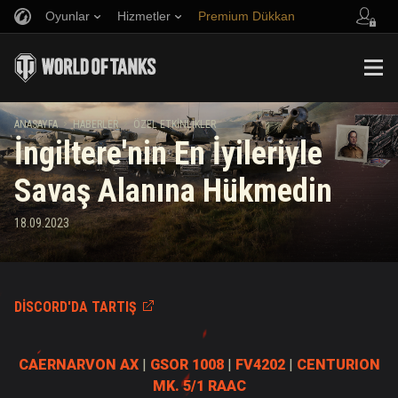
Oyunlar
Hizmetler
Premium Dükkan
Arkadaş Öner
Adil Oyun Politikası
Müzik
Oyuncu Desteği
Discord
Wargaming.net Game Center
Mod Merkezi
Twitch Ganimetleri Rehberi
ANASAYFA
HABERLER
ÖZEL ETKINLIKLER
İngiltere'nin En İyileriyle
Medya
Savaş Alanına Hükmedin
18.09.2023
DISCORD'DA TARTIŞ
CAERNARVON AX
|
GSOR 1008
|
FV4202
|
CENTURION
MK. 5/1 RAAC