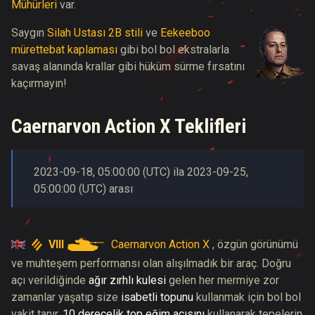
Mühürleri
var.
Saygın
Silah Ustası 2B stili
ve
Eekeeboo
mürettebat kaplaması
gibi bol bol ekstralarla
savaş alanında krallar gibi hüküm sürme fırsatını
kaçırmayın!
Caernarvon Action X Teklifleri
2023-09-18
,
05:00:00
(
UTC
) ila
2023-09-25
,
05:00:00
(
UTC
) arası
VIII
Caernarvon Action X
, özgün görünümü
ve muhteşem performansı olan alışılmadık bir araç. Doğru
açı verildiğinde
ağır zırhlı kulesi
gelen her mermiye zor
zamanlar yaşatıp size
isabetli topunu
kullanmak için bol bol
vakit tanır.
10 derecelik top eğim açısını
kullanarak tepelerin