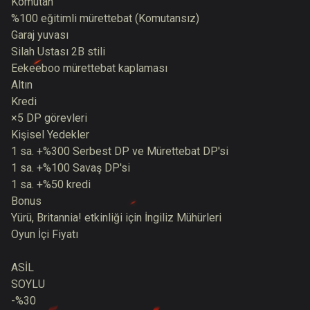
Komutan
%100 eğitimli mürettebat (Komutansız)
Garaj yuvası
Silah Ustası 2B stili
Eekeeboo mürettebat kaplaması
Altın
Kredi
×5 DP görevleri
Kişisel Yedekler
1 sa. +%300 Serbest DP ve Mürettebat DP'si
1 sa. +%100 Savaş DP'si
1 sa. +%50 kredi
Bonus
Yürü, Britannia! etkinliği için İngiliz Mühürleri
Oyun İçi Fiyatı
ASİL
SOYLU
-%30