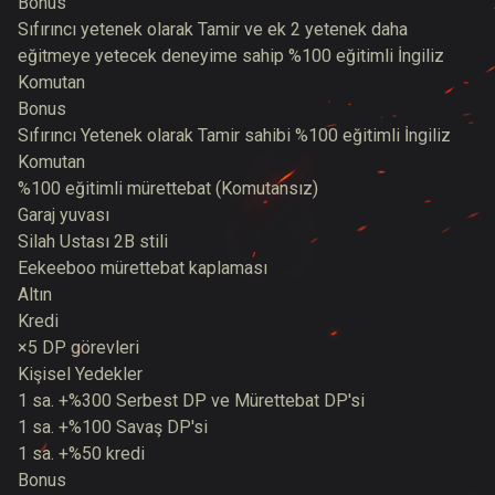
Bonus
Sıfırıncı yetenek olarak Tamir ve ek 2 yetenek daha
eğitmeye yetecek deneyime sahip %100 eğitimli İngiliz
Komutan
Bonus
Sıfırıncı Yetenek olarak Tamir sahibi %100 eğitimli İngiliz
Komutan
%100 eğitimli mürettebat (Komutansız)
Garaj yuvası
Silah Ustası 2B stili
Eekeeboo mürettebat kaplaması
Altın
Kredi
×5 DP görevleri
Kişisel Yedekler
1 sa. +%300 Serbest DP ve Mürettebat DP'si
1 sa. +%100 Savaş DP'si
1 sa. +%50 kredi
Bonus