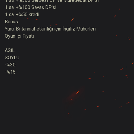
1 sa. +%300 Serbest DP ve Mürettebat DP'si
1 sa. +%100 Savaş DP'si
1 sa. +%50 kredi
Bonus
Yürü, Britannia! etkinliği için İngiliz Mühürleri
Oyun İçi Fiyatı
ASİL
SOYLU
-%30
-%15