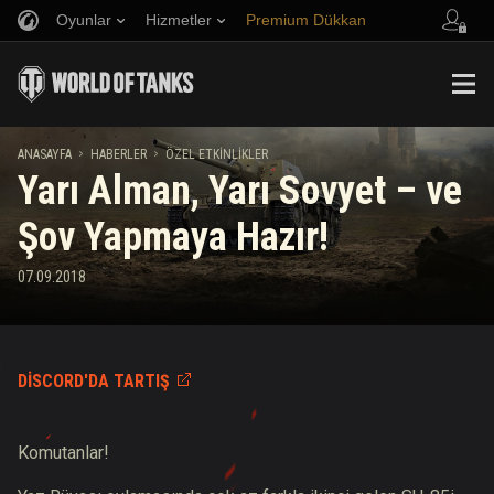
Oyunlar
Hizmetler
Premium Dükkan
Arkadaş Öner
Adil Oyun Politikası
Müzik
Oyuncu Desteği
Discord
Wargaming.net Game Center
Mod Merkezi
Twitch Ganimetleri Rehberi
ANASAYFA
HABERLER
ÖZEL ETKINLIKLER
Yarı Alman, Yarı Sovyet – ve
Medya
Şov Yapmaya Hazır!
07.09.2018
DISCORD'DA TARTIŞ
Komutanlar!