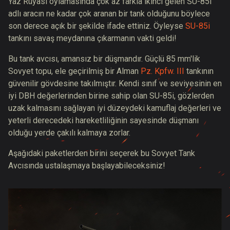
Yaz Rüyası oylamasında çok az farkla ikinci gelen SU-85i
adlı aracın ne kadar çok aranan bir tank olduğunu böylece
son derece açık bir şekilde ifade ettiniz. Öyleyse
SU-85i
tankını savaş meydanına çıkarmanın vakti geldi!
Bu tank avcısı, amansız bir düşmandır. Güçlü 85 mm'lik
Sovyet topu, ele geçirilmiş bir Alman
Pz. Kpfw. III
tankının
güvenilir gövdesine takılmıştır. Kendi sınıf ve seviyesinin en
iyi DBH değerlerinden birine sahip olan SU-85i, gözlerden
uzak kalmasını sağlayan iyi düzeydeki kamuflaj değerleri ve
yeterli derecedeki hareketliliğinin sayesinde düşmanı
olduğu yerde çakılı kalmaya zorlar.
Aşağıdaki paketlerden birini seçerek bu Sovyet Tank
Avcısında ustalaşmaya başlayabileceksiniz!