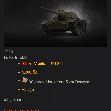
-%25
En Kârlı Teklif
V
SU-85I
5.000
30 görev: Her zafere 5 kat Deneyim
+5 öğe
bitiş tarihi: