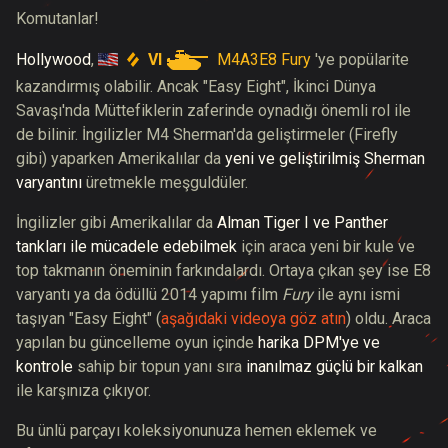
Komutanlar!
VI
M4A3E8 Fury
Hollywood
,
'ye popülarite
kazandırmış olabilir. Ancak "Easy Eight", İkinci Dünya
Savaşı'nda Müttefiklerin zaferinde oynadığı önemli rol ile
de bilinir. İngilizler M4 Sherman'da geliştirmeler (Firefly
gibi) yaparken Amerikalılar da
yeni ve geliştirilmiş Sherman
varyantını
üretmekle meşguldüler.
İngilizler gibi Amerikalılar da
Alman Tiger I ve Panther
tankları ile mücadele edebilmek
için araca yeni bir kule ve
top takmanın öneminin farkındalardı. Ortaya çıkan şey ise E8
varyantı ya da ödüllü 2014 yapımı film
Fury
ile aynı ismi
taşıyan "Easy Eight" (
aşağıdaki videoya göz atın
) oldu. Araca
yapılan bu güncelleme oyun içinde
harika DPM'ye ve
kontrole
sahip bir topun yanı sıra
inanılmaz güçlü bir kalkan
ile karşınıza çıkıyor.
Bu ünlü parçayı koleksiyonunuza hemen eklemek ve