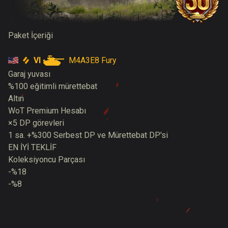
Paket İçeriği
VI
M4A3E8 Fury
Garaj yuvası
%100 eğitimli mürettebat
Altın
WoT Premium Hesabı
×5 DP görevleri
1 sa. +%300 Serbest DP ve Mürettebat DP'si
EN İYİ TEKLİF
Koleksiyoncu Parçası
-%18
-%8