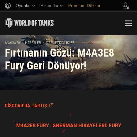
Oyunlar
Hizmetler
Premium Dükkan
Arkadaş Öner
Adil Oyun Politikası
Müzik
Oyuncu Desteği
Discord
Wargaming.net Game Center
Mod Merkezi
Twitch Ganimetleri Rehberi
ANASAYFA
HABERLER
ÖZEL ETKINLIKLER
Fırtınanın Gözü: M4A3E8
Medya
Fury Geri Dönüyor!
DISCORD'DA TARTIŞ
M4A3E8 FURY
|
SHERMAN HİKAYELERİ: FURY