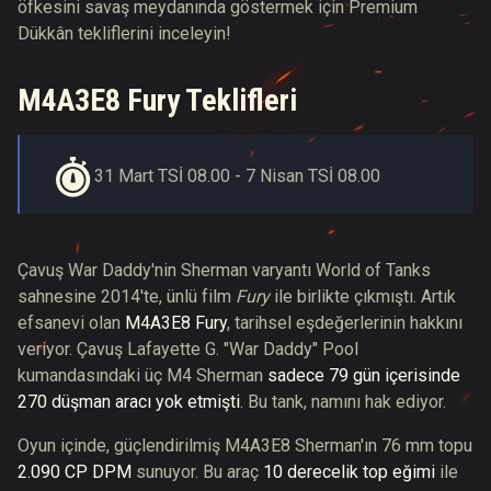
öfkesini savaş meydanında göstermek için Premium
Dükkân tekliflerini inceleyin!
M4A3E8 Fury Teklifleri
31 Mart TSİ 08.00 - 7 Nisan TSİ 08.00
Çavuş War Daddy'nin Sherman varyantı World of Tanks
sahnesine 2014'te, ünlü film
Fury
ile birlikte çıkmıştı. Artık
efsanevi olan
M4A3E8 Fury
, tarihsel eşdeğerlerinin hakkını
veriyor. Çavuş Lafayette G. "War Daddy" Pool
kumandasındaki üç M4 Sherman
sadece 79 gün içerisinde
270 düşman aracı yok etmişti
. Bu tank, namını hak ediyor.
Oyun içinde, güçlendirilmiş M4A3E8 Sherman'ın 76 mm topu
2.090 CP DPM
sunuyor. Bu araç
10 derecelik top eğimi
ile