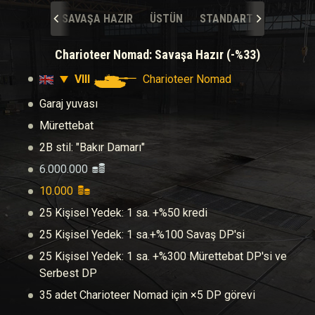
SAVAŞA HAZIR
ÜSTÜN
STANDART
Charioteer Nomad: Savaşa Hazır (-%33)
VIII
Charioteer Nomad
Garaj yuvası
Mürettebat
2B stil: "Bakır Damarı"
6.000.000
10.000
25 Kişisel Yedek: 1 sa. +%50 kredi
25 Kişisel Yedek: 1 sa.+%100 Savaş DP'si
25 Kişisel Yedek: 1 sa. +%300 Mürettebat DP'si ve
Serbest DP
35 adet Charioteer Nomad için ×5 DP görevi