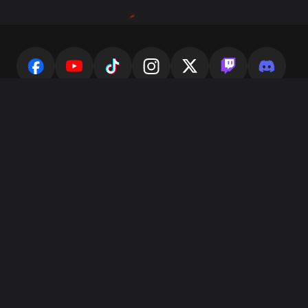
OYUNCU DESTEĞI
ORTAKLAR
İŞTIRAK PROGRAMI
İÇERIK ŞIKAYET ET/ VERI TALEP ET
SON KULLANICI LISANS SÖZLEŞMESI
GIZLILIK POLITIKASI
EBEVEYN PORTALI
OYUN KURALLARI