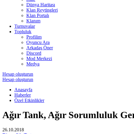
Dünya Haritası
Klan Reytingleri
Klan Portalı
Klanım
Turnuvalar
Topluluk
Profilim
Oyuncu Ara
Arkadaş Öner
Discord
Mod Merkezi
Medya
Hesap oluşturun
Hesap oluşturun
Anasayfa
Haberler
Özel Etkinlikler
Ağır Tank, Ağır Sorumluluk Ger
26.10.2018