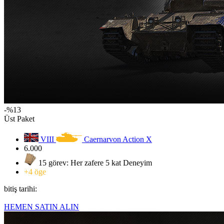
-%13
Üst Paket
VIII
Caernarvon Action X
6.000
15 görev: Her zafere 5 kat Deneyim
+4 öge
bitiş tarihi:
HEMEN SATIN ALIN