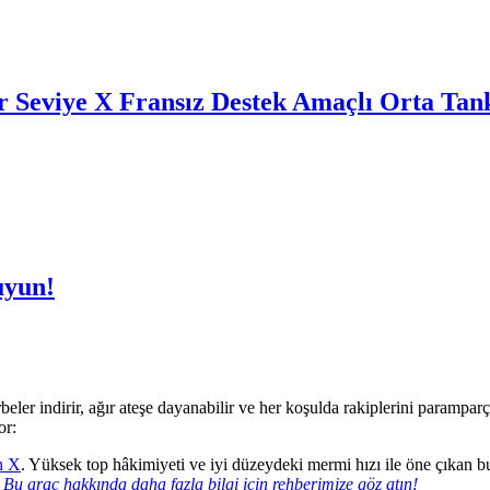
ir Seviye X Fransız Destek Amaçlı Orta Tan
uyun!
eler indirir, ağır ateşe dayanabilir ve her koşulda rakiplerini parampar
or:
n X
. Yüksek top hâkimiyeti ve iyi düzeydeki mermi hızı ile öne çıkan bu
!
Bu araç hakkında daha fazla bilgi için rehberimize göz atın!