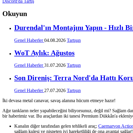
Discord'da Tartış
Okuyun
Durendal'ın Montajını Yapın - Hızlı B
Genel Haberler
04.08.2026
Tartışın
WoT Aylık: Ağustos
Genel Haberler
31.07.2026
Tartışın
Son Direniş: Terra Nord'da Hattı Kor
Genel Haberler
27.07.2026
Tartışın
İki devasa metal canavar, savaş alanına hücum etmeye hazır!
Ağır tankların neler yapabileceğini biliyorsunuz, değil mi? Sağlam darb
bir haberimiz var. Bu araçlardan iki tanesi Premium Dükkân'a ekleniy
Kanalın diğer tarafından gelen tehlikeli araç;
Caernarvon Actio
sağlam kulesi ve nispeten iyi hareketliliği de ona avantaj sağlar