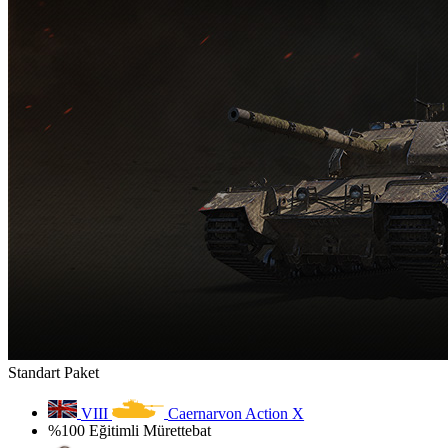
Standart Paket
VIII
Caernarvon Action X
%100 Eğitimli Mürettebat