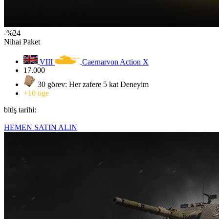
-%24
Nihai Paket
VIII
Caernarvon Action X
17.000
30 görev: Her zafere 5 kat Deneyim
+10 öge
bitiş tarihi:
HEMEN SATIN ALIN