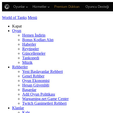
Oyunlar
Hizmetler
Premium Dükkan
Oyuncu Desteği
World of Tanks
Menü
Kapat
Oyun
Hemen İndirin
Bonus Kodları Alın
Haberler
Reytingler
Güncellemeler
Tankopedi
Müzik
Rehberler
Yeni Başlayanlar Rehberi
Genel Rehber
Oyun Ekonomisi
Hesap Güvenliği
Başarılar
Adil Oyun Politikası
Wargaming.net Game Center
Twitch Ganimetleri Rehberi
Klanlar
Kale