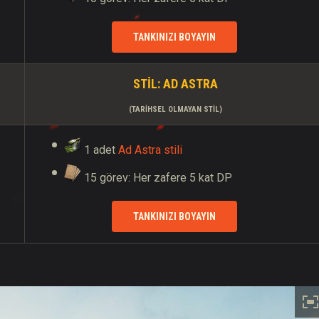
TANKINIZI BOYAYIN
STIL: AD ASTRA
(TARIHSEL OLMAYAN STIL)
1 adet
Ad Astra stili
15 görev: Her zafere 5 kat DP
TANKINIZI BOYAYIN