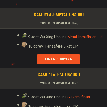
KAMUFLAJ:
METAL
UNSURU
(TARIHSEL OLMAYAN KAMUFLAJ)
9 adet Wu Xing Unsuru:
Metal kamuflajları
10 görev: Her zafere 5 kat DP
TANKINIZI BOYAYIN
KAMUFLAJ:
SU
UNSURU
(TARIHSEL OLMAYAN KAMUFLAJ)
9 adet Wu Xing Unsuru:
Su kamuflajları
10 görev: Her zafere 5 kat DP