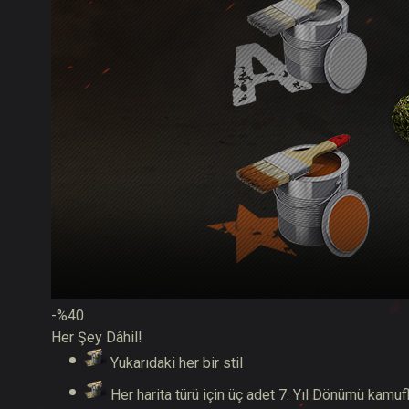
-%40
Her Şey Dâhil!
Yukarıdaki her bir stil
Her harita türü için üç adet 7. Yıl Dönümü kamufl