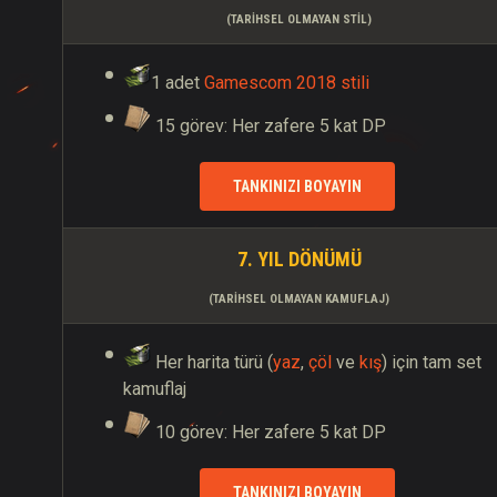
(TARIHSEL OLMAYAN STIL)
1 adet
Gamescom 2018 stili
15 görev: Her zafere 5 kat DP
TANKINIZI BOYAYIN
7. YIL DÖNÜMÜ
(TARIHSEL OLMAYAN KAMUFLAJ)
Her harita türü (
yaz
,
çöl
ve
kış
) için tam set
kamuflaj
10 görev: Her zafere 5 kat DP
TANKINIZI BOYAYIN