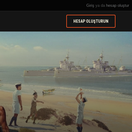
Giriş
ya da
hesap oluştur
HESAP OLUŞTURUN