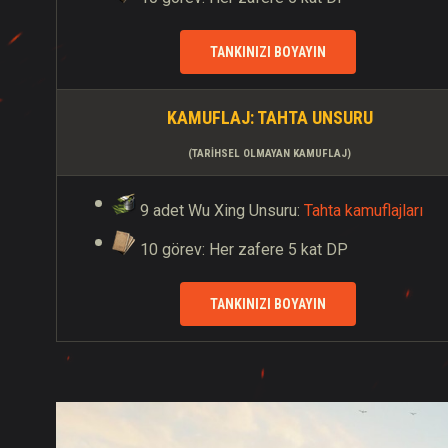
TANKINIZI BOYAYIN
KAMUFLAJ:
TAHTA
UNSURU
(TARIHSEL OLMAYAN KAMUFLAJ)
9 adet Wu Xing Unsuru:
Tahta kamuflajları
10 görev: Her zafere 5 kat DP
TANKINIZI BOYAYIN