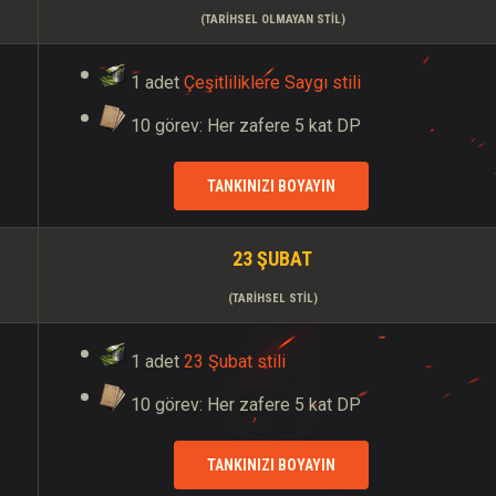
(TARIHSEL OLMAYAN STIL)
1 adet
Çeşitliliklere Saygı stili
10 görev: Her zafere 5 kat DP
TANKINIZI BOYAYIN
23 ŞUBAT
(TARIHSEL STIL)
1 adet
23 Şubat stili
10 görev: Her zafere 5 kat DP
TANKINIZI BOYAYIN