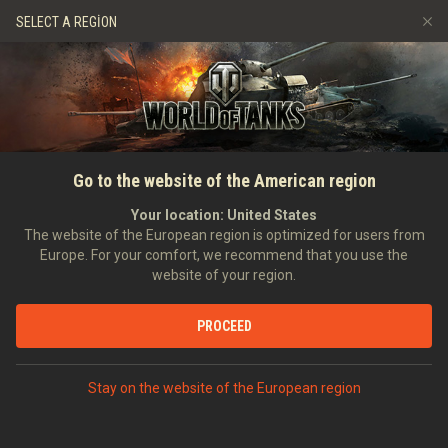
Oyunlar
Hizmetler
Premium Dükkan
SELECT A REGION
Arkadaş Öner
Adil Oyun Politikası
Müzik
Oyuncu Desteği
Discord
Wargaming.net Game Center
Mod Merkezi
Twitch Ganimetleri Rehberi
ANASAYFA
HABERLER
ÖZEL ETKINLIKLER
Savaş Kartı Özel Bölümü:
Go to the website of the American region
Medya
Uzak Gelecekler Paketleri ve
Your location:
United States
The website of the European region is optimized for users from
Altın Karşılığı Gelişmiş Kart!
Europe. For your comfort, we recommend that you use the
website of your region.
10.11.2023
PROCEED
DISCORD'DA TARTIŞ
Stay on the website of the European region