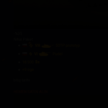
-%35
Nihai Paket
VIII
50TP prototyp
VI
Pudel
18.500
+9 öge
bitiş tarihi:
HEMEN SATIN ALIN