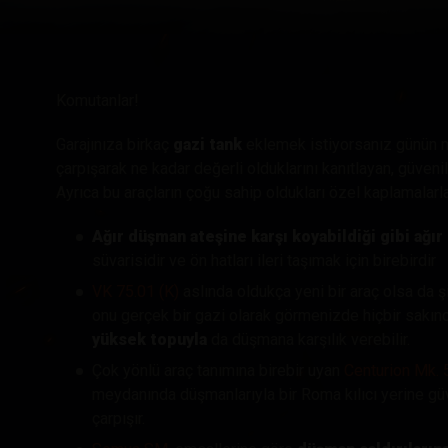
Twitch Ganimetleri Re
Komutanlar!
Garajınıza birkaç
gazi tank
eklemek istiyorsanız günün m
çarpışarak ne kadar değerli olduklarını kanıtlayan, güveni
Ayrıca bu araçların çoğu sahip oldukları özel kaplamalarla
Ağır düşman ateşine karşı koyabildiği gibi ağır
süvarisidir ve ön hatları ileri taşımak için birebirdir
VK 75.01 (K)
aslında oldukça yeni bir araç olsa da 
onu gerçek bir gazi olarak görmenizde hiçbir sakınca
yüksek topuyla
da düşmana karşılık verebilir.
Çok yönlü araç tanımına birebir uyan
Centurion Mk.
meydanında düşmanlarıyla bir Roma kılıcı yerine güve
çarpışır.