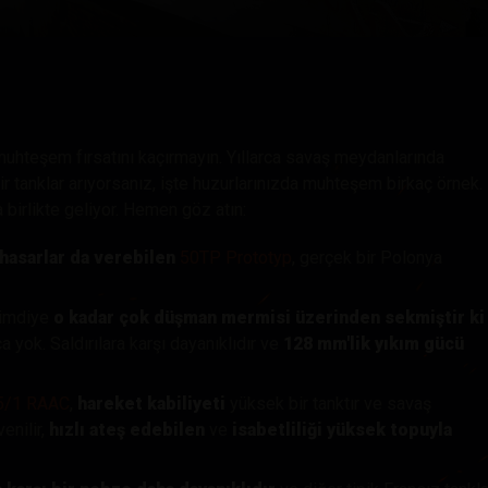
hberi
uhteşem fırsatını kaçırmayın. Yıllarca savaş meydanlarında
lir tanklar arıyorsanız, işte huzurlarınızda muhteşem birkaç örnek.
 birlikte geliyor. Hemen göz atın:
 hasarlar da verebilen
50TP Prototyp
, gerçek bir Polonya
şimdiye
o kadar çok düşman mermisi üzerinden sekmiştir ki
 yok. Saldırılara karşı dayanıklıdır ve
128 mm'lik yıkım gücü
 5/1 RAAC
,
hareket kabiliyeti
yüksek bir tanktır ve savaş
nilir,
hızlı ateş edebilen
ve
isabetliliği yüksek
topuyla