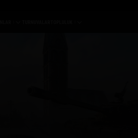
NLAR
TURNUVALAR
TOPLULUK
ri
Profilim
a Haritası
Oyuncu Ara
 Reytingleri
Arkadaş Öner
Discord
Mod Merkezi
Medya
Center