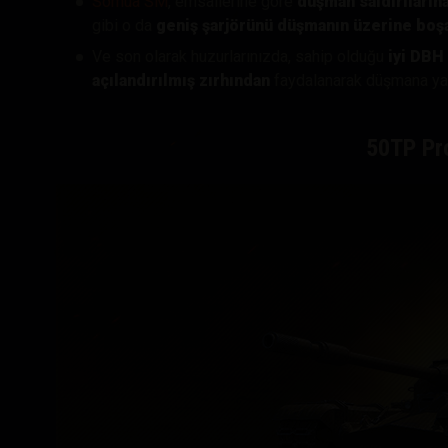
Somua SM
, emsallerine göre
düşman saldırılarına
gibi o da
geniş şarjörünü düşmanın üzerine boş
Ve son olarak huzurlarınızda, sahip olduğu
iyi DBH
açılandırılmış zırhından
faydalanarak düşmana y
50TP Pro