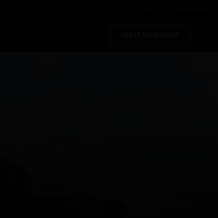
Giriş
ya da
hesap oluştur
HESAP OLUŞTURUN