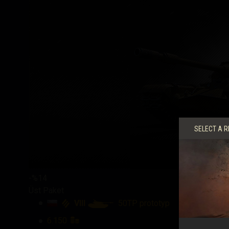
SELECT A R
-%14
Üst Paket
VIII
50TP prototyp
6.150