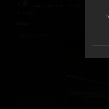
15 görev: Her zafere 5 kat DP
+4 öge
Th
bitiş tarihi:
HEMEN SATIN ALIN