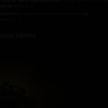
 karşı bir nebze daha dayanıklıdır
ve diğer tipik Fransız tankla
altarak
karşılık verir.
 değerleri
ile düşmanı paramparça etmeden önce
iyi
aklaşan
TS-5
!
totyp Teklifleri