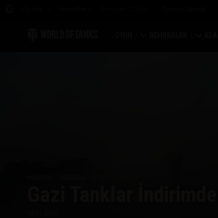
Oyunlar
Hizmetler
Premium Dükkan
Oyuncu Desteği
OYUN
REHBERLER
KLA
Hemen İndirin
Yeni Başlayanlar Rehbe
Kale
Bonus Kodları Alın
Genel Rehber
Düny
Haberler
Oyun Ekonomisi
Klan
Reytingler
Hesap Güvenliği
Güncellemeler
Başarılar
ANASAYFA
HABERLER
ÖZEL ETKINLIKLER
Gazi Tanklar İndirimde
Tankopedi
Adil Oyun Politikası
Müzik
Wargaming.net Game 
08.11.2019