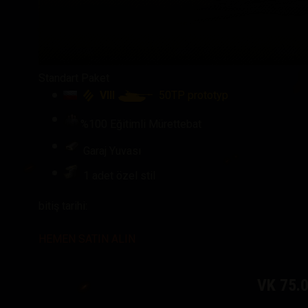
Standart Paket
VIII
50TP prototyp
%100 Eğitimli Mürettebat
Garaj Yuvası
1 adet özel stil
bitiş tarihi:
HEMEN SATIN ALIN
VK 75.0