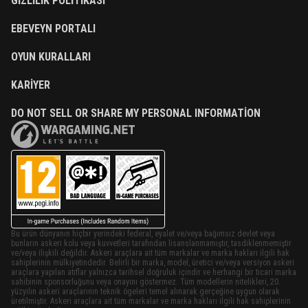
GIZLILIK POLITIKASI
EBEVEYN PORTALI
OYUN KURALLARI
KARIYER
DO NOT SELL OR SHARE MY PERSONAL INFORMATION
Bu ürün dünyanın hiçbir yerindeki federal, eyalet ve/veya bağımsız devlet veya
bunların askeri kolu veya kuvvetleri tarafından lisanslanmamıştır, tasdiklenmemiştir
ve/veya ilişkili değildir. Askeri araçlara ait tüm markalar ve marka hakları ilgili hak
sahiplerinin mülkiyetindedir. Belirli bir marka, model, üretici ve/veya versiyon askeri
araçlara yapılan atıflar yalnızca tarihsel doğruluk içindir ve herhangi bir ticari marka
sahibinin sponsorluğunu veya onayını göstermez. Tüm modellerin nitelikleri, 20.
yüzyılın askeri araçlarının teknik ögeleri temel alınarak gerçeğine uygun olarak
üretilmiştir. Askeri araçlara ait tüm markalar ve marka hakları ilgili hak sahiplerinin