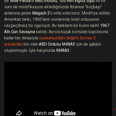
Bir
M48 Patton
'a
M60 motoru
,
105 mm İngiliz topu
ve bir
sürü de modifikasyon eklediğinizde İbranice "koçbaşı"
anlamına gelen
Magach 3
'ü elde edersiniz. Modifiye edilen
Amerikan tankı, 1960'ların sonlarında İsrail ordusunun
vazgeçilmez bir ögesiydi. Bu tankların bir kısmı tarihî
1967
Altı Gün Savaşına
katıldı. Ayrıca küçük komutan kupolasına
kadar her detayıyla
oyunumuzdaki değerli Seviye X
araçlardan
biri olan
ABD Ordusu M48A5
için de şablon
oluşturmuştu. İşte karşınızda
M48A3
: