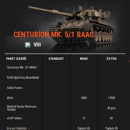
CENTURION MK. 5/1 RAAC
VIII
PAKET İÇERIĞI
STANDART
NIHAI
ÜSTÜN
Centurion Mk. 5/1 RAAC
%100 Eğitilmiş Mürettebat
Garaj Yuvası
Altın
6500
17000
World of Tanks Premium
30 gün
Hesabı
x5 DP Görevi
15
30
Kişisel Yedekler
Toplam 30
Toplam 30