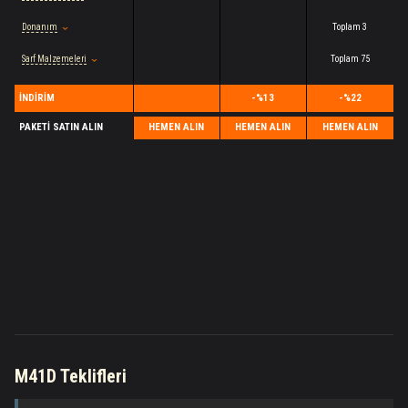
Donanım
Toplam 3
Sarf Malzemeleri
Toplam 75
İNDIRIM
-%13
-%22
PAKETI SATIN ALIN
HEMEN ALIN
HEMEN ALIN
HEMEN ALIN
M41D Teklifleri