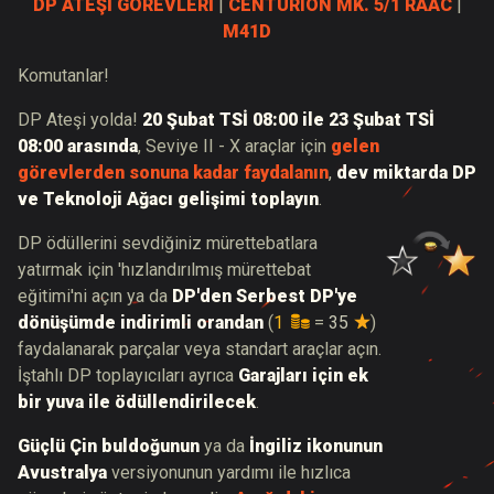
DP ATEŞİ GÖREVLERİ
|
CENTURION MK. 5/1 RAAC
|
M41D
Komutanlar!
DP Ateşi yolda!
20 Şubat TSİ 08:00 ile 23 Şubat TSİ
08:00 arasında
, Seviye II - X araçlar için
gelen
görevlerden sonuna kadar faydalanın
,
dev miktarda DP
ve Teknoloji Ağacı gelişimi toplayın
.
DP ödüllerini sevdiğiniz mürettebatlara
yatırmak için 'hızlandırılmış mürettebat
eğitimi'ni açın ya da
DP'den Serbest DP'ye
dönüşümde indirimli orandan
(
1
=
35
)
faydalanarak parçalar veya standart araçlar açın.
İştahlı DP toplayıcıları ayrıca
Garajları için ek
bir yuva ile ödüllendirilecek
.
Güçlü Çin buldoğunun
ya da
İngiliz ikonunun
Avustralya
versiyonunun yardımı ile hızlıca