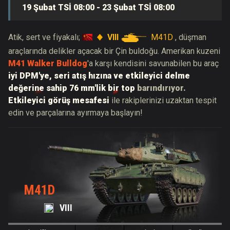
19 Şubat TSİ 08:00 - 23 Şubat TSİ 08:00
VIII
M41D
Atik, sert ve fiyakalı;
, düşman
araçlarında delikler açacak bir Çin buldoğu. Amerikan kuzeni
M41 Walker Bulldog
'a karşı kendisini savunabilen bu araç
iyi DPM'ye, seri atış hızına ve etkileyici delme
değerine sahip 76 mm'lik bir top
barındırıyor
.
Etkileyici görüş mesafesi
ile rakiplerinizi uzaktan tespit
edin ve parçalarına ayırmaya
başlayın!
M41D
VIII