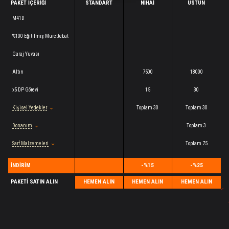
PAKET İÇERIĞI
STANDART
NIHAI
ÜSTÜN
M41D
%100 Eğitilmiş Mürettebat
Garaj Yuvası
Altın
7500
18000
x5 DP Görevi
15
30
Kişisel Yedekler
Toplam 30
Toplam 30
Donanım
Toplam 3
Sarf Malzemeleri
Toplam 75
İNDIRIM
-%15
-%25
PAKETI SATIN ALIN
HEMEN ALIN
HEMEN ALIN
HEMEN ALIN