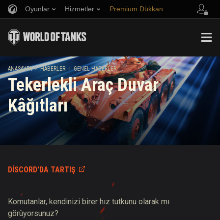
Oyunlar
Hizmetler
Premium Dükkan
Arkadaş Öner
Adil Oyun Politikası
Müzik
Oyuncu Desteği
Discord
Wargaming.net Game Center
Mod Merkezi
Twitch Ganimetleri Rehberi
ANASAYFA
HABERLER
GENEL HABERLER
Tekerlekli Araç Duvar
Medya
Kâğıtları
DISCORD'DA TARTIŞ
Komutanlar, kendinizi birer hız tutkunu olarak mı
görüyorsunuz?