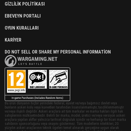
GIZLILIK POLITIKASI
EBEVEYN PORTALI
OYUN KURALLARI
KARIYER
DO NOT SELL OR SHARE MY PERSONAL INFORMATION
Bu ürün dünyanın hiçbir yerindeki federal, eyalet ve/veya bağımsız devlet veya
bunların askeri kolu veya kuvvetleri tarafından lisanslanmamıştır, tasdiklenmemiştir
ve/veya ilişkili değildir. Askeri araçlara ait tüm markalar ve marka hakları ilgili hak
sahiplerinin mülkiyetindedir. Belirli bir marka, model, üretici ve/veya versiyon askeri
araçlara yapılan atıflar yalnızca tarihsel doğruluk içindir ve herhangi bir ticari marka
sahibinin sponsorluğunu veya onayını göstermez. Tüm modellerin nitelikleri, 20.
yüzyılın askeri araçlarının teknik ögeleri temel alınarak gerçeğine uygun olarak