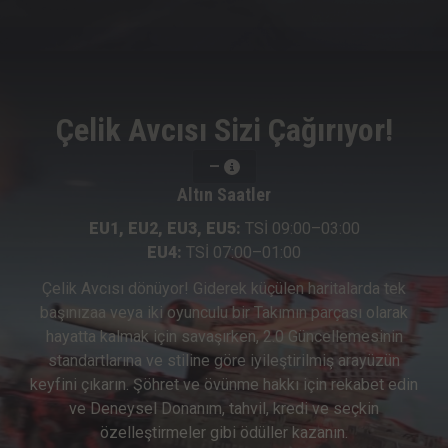
Çelik Avcısı Sizi Çağırıyor!
—
Altın Saatler
EU1, EU2, EU3, EU5:
TSİ 09:00–03:00
EU4:
TSİ 07:00–01:00
Çelik Avcısı dönüyor! Giderek küçülen haritalarda tek
başınızaa veya iki oyunculu bir Takımın parçası olarak
hayatta kalmak için savaşırken, 2.0 Güncellemesinin
standartlarına ve stiline göre iyileştirilmiş arayüzün
keyfini çıkarın. Şöhret ve övünme hakkı için rekabet edin
ve Deneysel Donanım, tahvil, kredi ve seçkin
özelleştirmeler gibi ödüller kazanın.