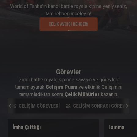
World of Tanks'ın kendi battle royale kipine yeniyseniz,
tam rehberi inceleyin!
ÇELIK AVCISI REHBERI
Görevler
Zırhlı battle royale kipinde savaşın ve görevleri
tamamlayarak
Gelişim Puanı
ve etkinlik Gelişimini
tamamladıktan sonra
Çelik Mühürler
kazanın.
GELIŞIM GÖREVLERI
GELIŞIM SONRASI GÖREVLERI
İmha Çiftliği
Isınma