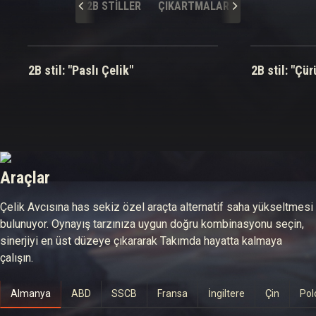
2B STILLER
ÇIKARTMALAR
2B stil: "Paslı Çelik"
2B stil: "Ç
Araçlar
Çelik Avcısına has sekiz özel araçta alternatif saha yükseltmesi
bulunuyor. Oynayış tarzınıza uygun doğru kombinasyonu seçin,
sinerjiyi en üst düzeye çıkararak Takımda hayatta kalmaya
çalışın.
Almanya
ABD
SSCB
Fransa
İngiltere
Çin
Pol