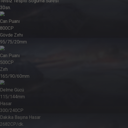
Telsiz Tespiti Soğuma Süresi
30
sn.
Can Puanı
800
CP
Gövde Zırhı
95/75/20
mm
Can Puanı
500
CP
Zırh
165/90/60
mm
Delme Gücü
115/144
mm
Hasar
300/240
CP
Dakika Başına Hasar
2682
CP/dk.