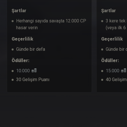
Şartlar
Şartlar
Herhangi sayıda savaşta 12.000 CP
3 kere tek 
hasar verin
(veya ilk 6
Geçerlilik
Geçerlilik
Günde bir defa
Günde bir 
Ödüller:
Ödüller:
10.000
15.000
30 Gelişim Puanı
40 Gelişim