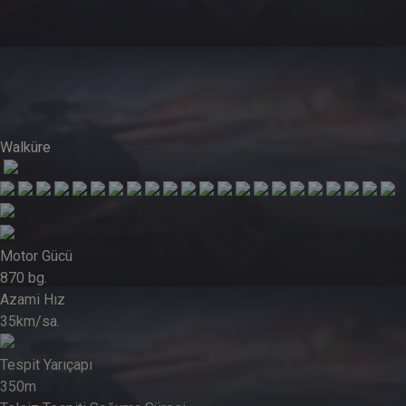
Walküre
Motor Gücü
870
bg.
Azami Hız
35
km/sa.
Tespit Yarıçapı
350
m