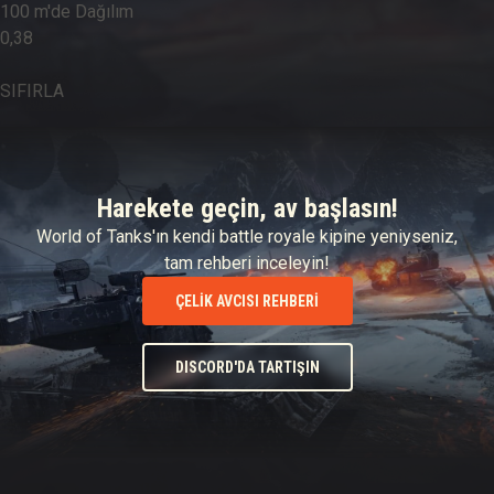
100 m'de Dağılım
0,38
SIFIRLA
Harekete geçin, av başlasın!
World of Tanks'ın kendi battle royale kipine yeniyseniz,
tam rehberi inceleyin!
ÇELIK AVCISI REHBERI
DISCORD'DA TARTIŞIN