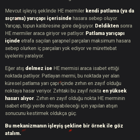
Mevcut işleyiş şeklinde HE mermiler
kendi patlama (ya da
sıçrama) yarıçapı içerisinde
hasara sebep oluyor.
Yarıçap, topun kalibresine göre değişiyor.
Deldikten
sonra
HE mermiler araca giriyor ve patlıyor.
Patlama yarıçapı
içinde
etrafa saçılan şarapnel parçaları maksimum hasara
sebep olurken iç parçaları yok ediyor ve mürettebat
üyelerini yaralıyor.
Eğer atış
delmez ise
HE mermisi araca isabet ettiği
noktada patlıyor. Patlayan mermi, bu noktada yer alan
küresel patlama yarı çapı içinde zırhın en zayıf olduğu
noktaya hasar veriyor. Zırhtaki bu zayıf nokta
en
yüksek
hasarı alıyor
. Zırhın en zayıf olduğu nokta HE merminin
isabet ettiği yerde olmayabileceği için yapılan atışın
sonucunu kestirmek oldukça güç.
Bu mekanizmanın işleyiş şekline bir örnek ile göz
atalım.