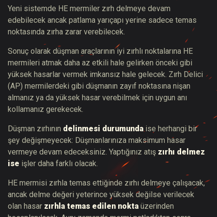
Yeni sistemde HE mermiler zırh delmeye devam
edebilecek ancak patlama yarıçapı yerine sadece temas
noktasında zırha zarar verebilecek.
Sonuç olarak düşman araçlarının iyi zırhlı noktalarına HE
mermileri atmak daha az etkili hale gelirken önceki gibi
yüksek hasarlar vermek imkansız hale gelecek. Zırh Delici
(AP) mermilerdeki gibi düşmanın zayıf noktasına nişan
almanız ya da yüksek hasar verebilmek için uygun anı
kollamanız gerekecek.
Düşman zırhının
delinmesi durumunda
ise herhangi bir
şey değişmeyecek: Düşmanlarınıza maksimum hasar
vermeye devam edeceksiniz. Yaptığınız atış
zırhı delmez
ise
işler daha farklı olacak.
HE mermisi zırhla temas ettiğinde zırhı delmeye çalışacak,
ancak delme değeri yeterince yüksek değilse verilecek
olan hasar
zırhla temas edilen nokta
üzerinden