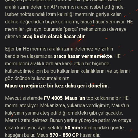
aralıklı zırhı delen bir AP mermisi araca isabet ettiğinde,
isabet noktasındaki zırh kalınlığı merminin geriye kalan
delme değerinden büyükse mermi, araca hasar vermiyor. HE
mermiler için aynı durumda "parça" mekanizması devreye
girer ve
araç kesin olarak hasar alır
.
Eğer bir HE mermisi aralıklı zırhı delemez ve zırhın
kendisine ulaşamazsa
araca hasar vermemekte
. HE
mermilerini aralıklı zırhlara karşı etkin bir biçimde
kullanabilmek için bu bu kalkanların kalınlıklarını ve açılarını
göz önünde bulundurmalısınız.
Maus örneğimize bir kez daha geri dönelim.
Mevcut sistemde
FV 4005
,
Maus
'un
top kalkanına bir HE
mermi ateşliyor. Mekanizma, yukarıda verdiğimiz, Maus'un
kulesinin yanına ateş edildiği örnekteki gibi çalışacaktır.
Mermi, zırhı delmez. Bunun yerine yüzeyde patlar ve ortaya
çıkan küre yine aynı şekilde
50 mm
kalınlığındaki gövde
kapağını bulur. Maus
570 - 850 CP
hasar alır.