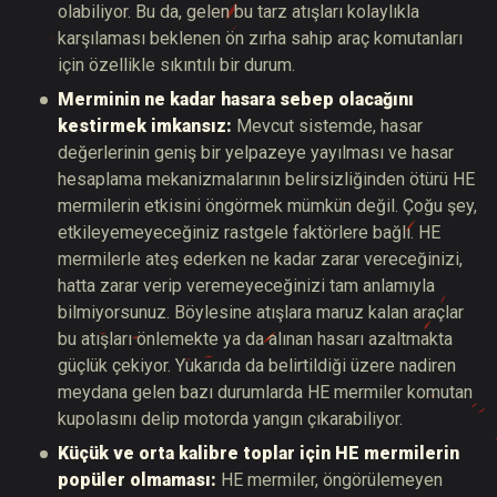
olabiliyor. Bu da, gelen bu tarz atışları kolaylıkla
karşılaması beklenen ön zırha sahip araç komutanları
için özellikle sıkıntılı bir durum.
Merminin ne kadar hasara sebep olacağını
kestirmek imkansız:
Mevcut sistemde, hasar
değerlerinin geniş bir yelpazeye yayılması ve hasar
hesaplama mekanizmalarının belirsizliğinden ötürü HE
mermilerin etkisini öngörmek mümkün değil. Çoğu şey,
etkileyemeyeceğiniz rastgele faktörlere bağlı. HE
mermilerle ateş ederken ne kadar zarar vereceğinizi,
hatta zarar verip veremeyeceğinizi tam anlamıyla
bilmiyorsunuz. Böylesine atışlara maruz kalan araçlar
bu atışları önlemekte ya da alınan hasarı azaltmakta
güçlük çekiyor. Yukarıda da belirtildiği üzere nadiren
meydana gelen bazı durumlarda HE mermiler komutan
kupolasını delip motorda yangın çıkarabiliyor.
Küçük ve orta kalibre toplar için HE mermilerin
popüler olmaması:
HE mermiler, öngörülemeyen