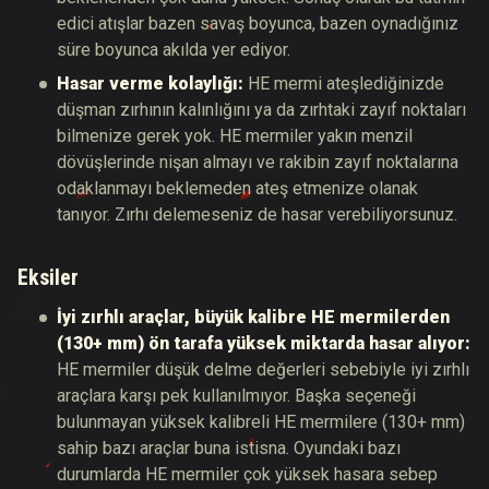
edici atışlar bazen savaş boyunca, bazen oynadığınız
süre boyunca akılda yer ediyor.
Hasar verme kolaylığı:
HE mermi ateşlediğinizde
düşman zırhının kalınlığını ya da zırhtaki zayıf noktaları
bilmenize gerek yok. HE mermiler yakın menzil
dövüşlerinde nişan almayı ve rakibin zayıf noktalarına
odaklanmayı beklemeden ateş etmenize olanak
tanıyor. Zırhı delemeseniz de hasar verebiliyorsunuz.
Eksiler
İyi zırhlı araçlar, büyük kalibre HE mermilerden
(130+ mm) ön tarafa yüksek miktarda hasar alıyor
:
HE mermiler düşük delme değerleri sebebiyle iyi zırhlı
araçlara karşı pek kullanılmıyor. Başka seçeneği
bulunmayan yüksek kalibreli HE mermilere (130+ mm)
sahip bazı araçlar buna istisna. Oyundaki bazı
durumlarda HE mermiler çok yüksek hasara sebep