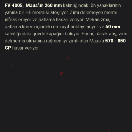
FV 4005
,
Mau
s
'
un
260 mm
kalınlığındaki ön yanaklarının
yanına bir HE mermisi ateşliyor. Zırhı delemeyen mermi
infilak ediyor ve patlama hasarı veriyor. Mekanizma,
patlama küresi içindeki en zayıf noktayı arıyor ve
50 mm
kalınlığındaki gövde kapağını buluyor. Sonuç olarak atış, zırhı
delmemiş olmasına rağmen iyi zırhlı olan Maus'a
570 - 850
CP
hasar veriyor.