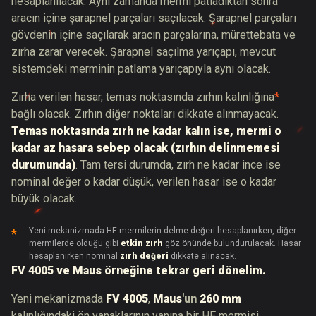
hesaplanılacak. Aynı zamanda mermi patladıktan sonra
aracın içine şarapnel parçaları saçılacak. Şarapnel parçaları
gövdenin içine saçılarak aracın parçalarına, mürettebata ve
zırha zarar verecek. Şarapnel saçılma yarıçapı, mevcut
sistemdeki merminin patlama yarıçapıyla aynı olacak.
Zırha verilen hasar, temas noktasında zırhın kalınlığına
*
bağlı olacak. Zırhın diğer noktaları dikkate alınmayacak.
Temas noktasında zırh ne kadar kalın ise, mermi o
kadar az hasara sebep olacak (zırhın delinmemesi
durumunda)
. Tam tersi durumda, zırh ne kadar ince ise
nominal değer o kadar düşük, verilen hasar ise o kadar
büyük olacak.
Yeni mekanizmada HE mermilerin delme değeri hesaplanırken, diğer
mermilerde olduğu gibi
etkin zırh
göz önünde bulundurulacak. Hasar
hesaplanırken nominal
zırh değeri
dikkate alınacak.
FV 4005 ve Maus örneğine tekrar geri dönelim.
Yeni mekanizmada
FV 4005
,
Maus
'un
260 mm
kalınlığındaki ön yanaklarının yanına bir HE mermisi