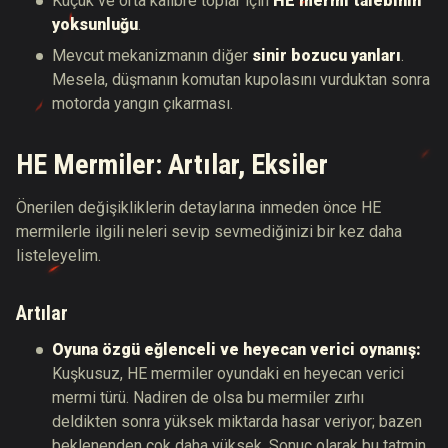
Küçük ve orta kalibre toplar için
HE mermi talebinin
yoksunluğu
.
Mevcut mekanizmanın diğer
sinir bozucu yanları
.
Mesela, düşmanın komutan kupolasını vurduktan sonra
motorda yangın çıkarması.
HE Mermiler: Artılar, Eksiler
Önerilen değişikliklerin detaylarına inmeden önce HE
mermilerle ilgili neleri sevip sevmediğinizi bir kez daha
listeleyelim.
Artılar
Oyuna özgü eğlenceli ve heyecan verici oynanış:
Kuşkusuz, HE mermiler oyundaki en heyecan verici
mermi türü. Nadiren de olsa bu mermiler zırhı
deldikten sonra yüksek miktarda hasar veriyor; bazen
beklenenden çok daha yüksek. Sonuç olarak bu tatmin