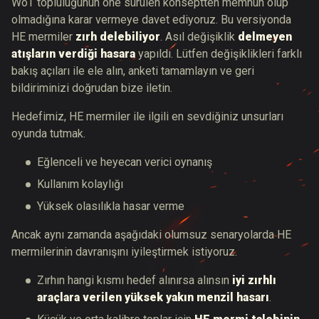
WoT topluluğunun öne sürülen konseptten memnun olup
olmadığına karar vermeye davet ediyoruz. Bu versiyonda
HE mermiler
zırh delebiliyor
. Asıl değişiklik
delmeyen
atışların verdiği hasara
yapıldı. Lütfen değişiklikleri farklı
bakış açıları ile ele alın, anketi tamamlayın ve geri
bildiriminizi doğrudan bize iletin.
Hedefimiz, HE mermiler ile ilgili en sevdiğiniz unsurları
oyunda tutmak.
Eğlenceli ve heyecan verici oynanış
Kullanım kolaylığı
Yüksek olasılıkla hasar verme
Ancak aynı zamanda aşağıdaki olumsuz senaryolarda HE
mermilerinin davranışını iyileştirmek istiyoruz.
Zırhın hangi kısmı hedef alınırsa alınsın
iyi zırhlı
araçlara verilen yüksek yakın menzil hasarı
.