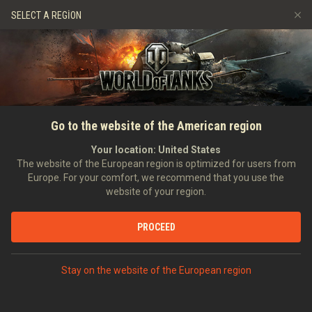
Oyunlar
Hizmetler
Premium Dükkan
SELECT A REGION
Arkadaş Öner
Adil Oyun Politikası
Müzik
Oyuncu Desteği
Discord
Wargaming.net Game Center
Mod Merkezi
Twitch Ganimetleri Rehberi
ANASAYFA
HABERLER
GENEL HABERLER
Keşif Görevi 2. Aşama
Go to the website of the American region
Medya
Burada!
Your location:
United States
The website of the European region is optimized for users from
08.09.2021
Europe. For your comfort, we recommend that you use the
website of your region.
PROCEED
DISCORD'DA TARTIŞ
Stay on the website of the European region