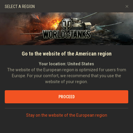
Oyunlar
Hizmetler
Premium Dükkan
SELECT A REGION
Arkadaş Öner
Adil Oyun Politikası
Müzik
Oyuncu Desteği
Discord
Wargaming.net Game Center
Mod Merkezi
Twitch Ganimetleri Rehberi
ANASAYFA
HABERLER
GENEL HABERLER
World of Tanks: Starlight
Go to the website of the American region
Medya
Paketi Geliyor!
Your location:
United States
The website of the European region is optimized for users from
17.09.2020
Europe. For your comfort, we recommend that you use the
website of your region.
PROCEED
DISCORD'DA TARTIŞ
Stay on the website of the European region