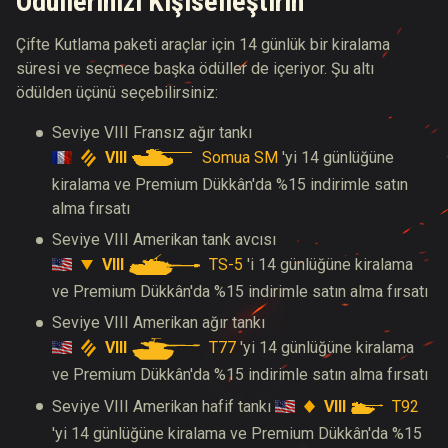
Ödüllerinizi Kişiselleştirin
Çifte Kutlama paketi araçlar için 14 günlük bir kiralama
süresi ve seçmece başka ödüller de içeriyor. Şu altı
ödülden üçünü seçebilirsiniz:
Seviye VIII Fransız ağır tankı
VIII
Somua SM
'yi 14 günlüğüne
kiralama ve Premium Dükkân'da %15 indirimle satın
alma fırsatı
Seviye VIII Amerikan tank avcısı
VIII
TS-5
'i 14 günlüğüne kiralama
ve Premium Dükkân'da %15 indirimle satın alma fırsatı
Seviye VIII Amerikan ağır tankı
VIII
T77
'yi 14 günlüğüne kiralama
ve Premium Dükkân'da %15 indirimle satın alma fırsatı
VIII
T92
Seviye VIII Amerikan hafif tankı
'yi 14 günlüğüne kiralama ve Premium Dükkân'da %15