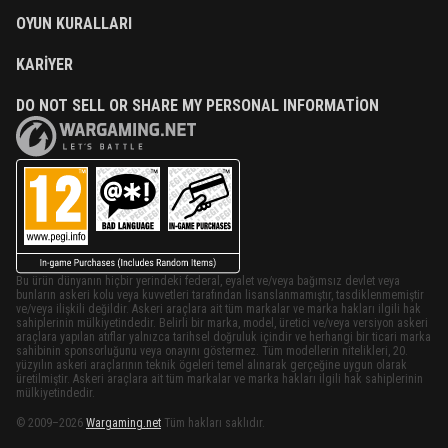
OYUN KURALLARI
KARIYER
DO NOT SELL OR SHARE MY PERSONAL INFORMATION
Bu ürün dünyanın hiçbir yerindeki federal, eyalet ve/veya bağımsız devlet veya
bunların askeri kolu veya kuvvetleri tarafından lisanslanmamıştır, tasdiklenmemiştir
ve/veya ilişkili değildir. Askeri araçlara ait tüm markalar ve marka hakları ilgili hak
sahiplerinin mülkiyetindedir. Belirli bir marka, model, üretici ve/veya versiyon askeri
araçlara yapılan atıflar yalnızca tarihsel doğruluk içindir ve herhangi bir ticari marka
sahibinin sponsorluğunu veya onayını göstermez. Tüm modellerin nitelikleri, 20.
yüzyılın askeri araçlarının teknik ögeleri temel alınarak gerçeğine uygun olarak
üretilmiştir. Askeri araçlara ait tüm markalar ve marka hakları ilgili hak sahiplerinin
mülkiyetindedir.
© 2009–2026
Wargaming.net
Tüm hakları saklıdır.