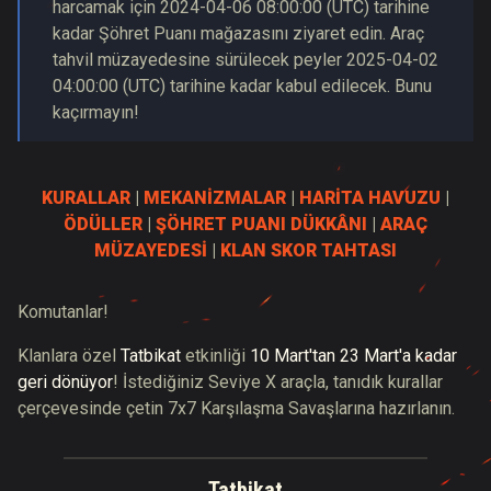
harcamak için
2024-04-06
08:00:00
(
UTC
) tarihine
kadar Şöhret Puanı mağazasını ziyaret edin. Araç
tahvil müzayedesine sürülecek peyler
2025-04-02
04:00:00
(
UTC
) tarihine kadar kabul edilecek. Bunu
kaçırmayın!
KURALLAR
|
MEKANİZMALAR
|
HARİTA HAVUZU
|
ÖDÜLLER
|
ŞÖHRET PUANI DÜKKÂNI
|
ARAÇ
MÜZAYEDESİ
|
KLAN SKOR TAHTASI
Komutanlar!
Klanlara özel
Tatbikat
etkinliği
10 Mart'tan 23 Mart'a kadar
geri dönüyor
! İstediğiniz Seviye X araçla, tanıdık kurallar
çerçevesinde çetin 7x7 Karşılaşma Savaşlarına hazırlanın.
Tatbikat