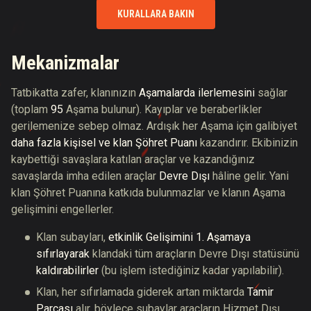
KURALLARA BAKIN
Mekanizmalar
Tatbikatta zafer, klanınızın
Aşamalarda ilerlemesini
sağlar
(toplam
95
Aşama bulunur). Kayıplar ve beraberlikler
gerilemenize sebep olmaz. Ardışık her Aşama için galibiyet
daha fazla kişisel ve klan Şöhret Puanı
kazandırır. Ekibinizin
kaybettiği savaşlara katılan araçlar ve kazandığınız
savaşlarda imha edilen araçlar
Devre Dışı
hâline gelir. Yani
klan Şöhret Puanına katkıda bulunmazlar ve klanın Aşama
gelişimini engellerler.
Klan subayları,
etkinlik Gelişimini 1. Aşamaya
sıfırlayarak
klandaki tüm araçların Devre Dışı statüsünü
kaldırabilirler
(bu işlem istediğiniz kadar yapılabilir).
Klan, her sıfırlamada giderek artan miktarda
Tamir
Parçası
alır, böylece subaylar araçların Hizmet Dışı