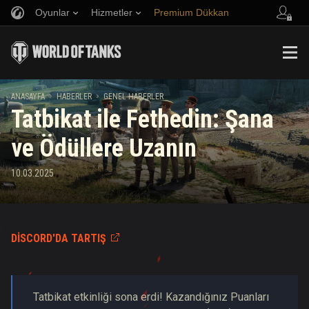
Oyunlar
Hizmetler
Premium Dükkan
Arkadaş Öner
Adil Oyun Politikası
Müzik
Oyuncu Desteği
Discord
Wargaming.net Game Center
Mod Merkezi
Twitch Ganimetleri Rehberi
ANASAYFA
HABERLER
GENEL HABERLER
Tatbikat ile Fethedin: Şana
Medya
ve Ödüllere Uzanın
10.03.2025
DISCORD'DA TARTIŞ
Tatbikat etkinliği sona erdi! Kazandığınız Puanları