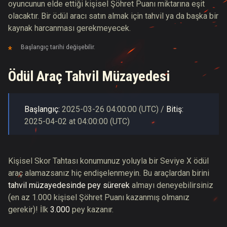
oyuncunun elde ettiği kişisel Şöhret Puanı miktarına eşit
olacaktır. Bir ödül aracı satın almak için tahvil ya da başka bir
kaynak harcanması gerekmeyecek.
Başlangıç tarihi değişebilir.
Ödül Araç Tahvil Müzayedesi
Başlangıç:
2025-03-26
04:00:00
(
UTC
) /
Bitiş:
2025-04-02
at
04:00:00
(
UTC
)
Kişisel Skor Tahtası konumunuz yoluyla bir Seviye X ödül
araç alamazsanız hiç endişelenmeyin. Bu araçlardan birini
tahvil müzayedesinde pey sürerek
almayı deneyebilirsiniz
(en az 1.000 kişisel Şöhret Puanı kazanmış olmanız
gerekir)! İlk
3.000
pey kazanır.