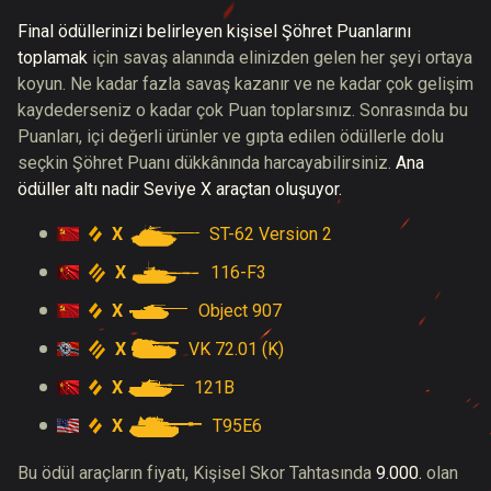
Final ödüllerinizi belirleyen kişisel Şöhret Puanlarını
toplamak
için savaş alanında elinizden gelen her şeyi ortaya
koyun. Ne kadar fazla savaş kazanır ve ne kadar çok gelişim
kaydederseniz o kadar çok Puan toplarsınız. Sonrasında bu
Puanları, içi değerli ürünler ve gıpta edilen ödüllerle dolu
seçkin Şöhret Puanı dükkânında harcayabilirsiniz.
Ana
ödüller altı nadir Seviye X araçtan oluşuyor.
X
ST-62 Version 2
X
116-F3
X
Object 907
X
VK 72.01 (K)
X
121B
X
T95E6
Bu ödül araçların fiyatı, Kişisel Skor Tahtasında
9.000.
olan