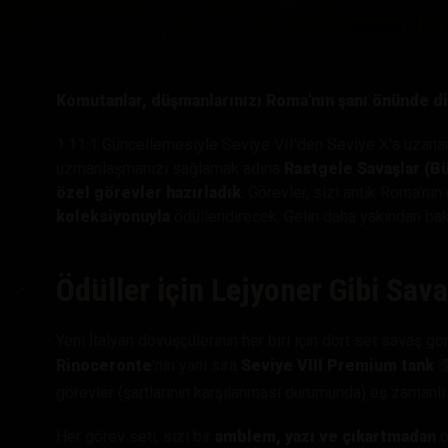
Twitch Ganimetleri Re
Komutanlar, düşmanlarınızı Roma'nın şanı önünde d
1.11.1 Güncellemesiyle Seviye VII'den Seviye X'a uzanan
uzmanlaşmanızı sağlamak adına
Rastgele Savaşlar (Bü
özel görevler hazırladık
. Görevler, sizi antik Roma'nı
koleksiyonuyla
ödüllendirecek. Gelin daha yakından bak
Ödüller için Lejyoner Gibi Sava
Yeni İtalyan dövüşçülerinin her biri için dört set savaş g
Rinoceronte
'nin yanı sıra
Seviye VIII Premium tank
görevler (şartlarının karşılanması durumunda) eş zamanlı 
Her görev seti, sizi bir
amblem, yazı ve çıkartmadan
o