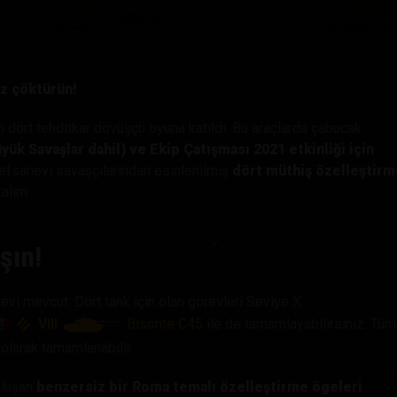
hberi
iz çöktürün!
 dört tehditkar dövüşçü oyuna katıldı. Bu araçlarda çabucak
yük Savaşlar dahil) ve Ekip Çatışması 2021 etkinliği için
n efsanevi savaşçılarından esinlenilmiş
dört müthiş özelleştirm
alım.
şın!
örevi mevcut. Dört tank için olan görevleri Seviye X
VIII
Bisonte C45
ile de tamamlayabilirsiniz. Tüm
olarak tamamlanabilir.
luşan
benzersiz bir Roma temalı özelleştirme ögeleri