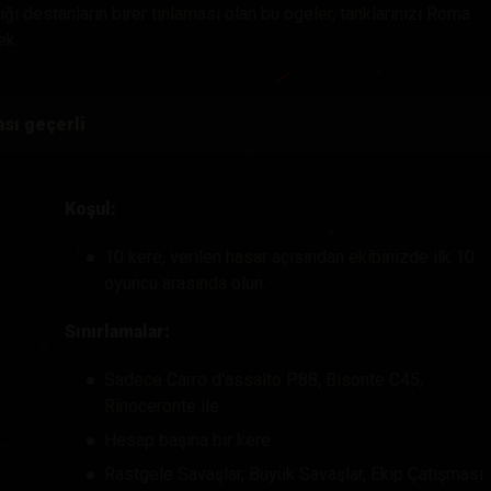
ğı destanların birer tınlaması olan bu ögeler, tanklarınızı Roma
ek.
ası geçerli
Koşul:
10 kere, verilen hasar açısından ekibinizde ilk 10
oyuncu arasında olun.
Sınırlamalar:
Sadece Carro d'assalto P.88, Bisonte C45,
Rinoceronte ile
Hesap başına bir kere
Rastgele Savaşlar, Büyük Savaşlar, Ekip Çatışması