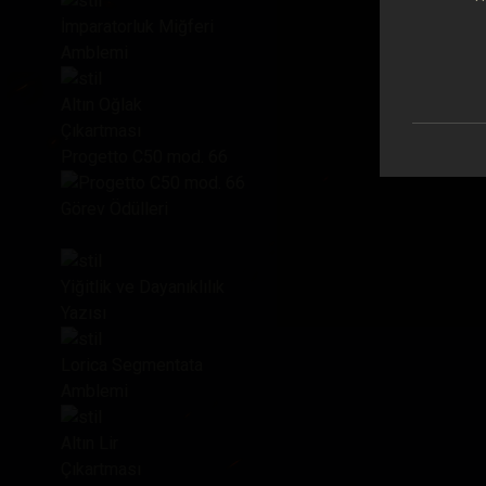
İmparatorluk Miğferi
Amblemi
Altın Oğlak
Çıkartması
Progetto C50 mod. 66
Görev Ödülleri
Yiğitlik ve Dayanıklılık
Yazısı
Lorica Segmentata
Amblemi
Altın Lir
Çıkartması