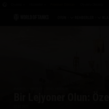
Oyunlar
Hizmetler
Premium Dükkan
Oyuncu Desteği
OYUN
REHBERLER
KLA
Hemen İndirin
Yeni Başlayanlar Rehbe
Kale
Bonus Kodları Alın
Genel Rehber
Düny
Haberler
Oyun Ekonomisi
Klan
Reytingler
Hesap Güvenliği
Klan
Güncellemeler
Başarılar
ANASAYFA
HABERLER
GENEL HABERLER
Bir Lejyoner Olun: Öze
Tankopedi
Adil Oyun Politikası
Müzik
Wargaming.net Game 
22.02.2021