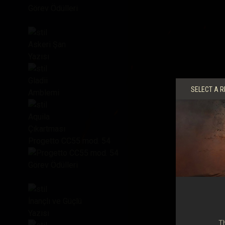
Görev Ödülleri
Askeri Şan
Yazısı
Gladii
SELECT A R
Amblemi
Aquila
Çıkartması
Progetto CC55 mod. 54
Görev Ödülleri
İnançlı ve Güçlü
Yazısı
Th