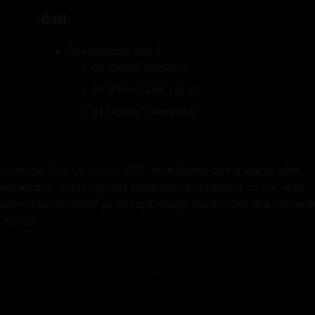
Ödül:
Özelleştirme seti 1:
6x "Gladii" amblemi
6x "Askeri Şan" yazısı
3x "Aquila" çıkartması
eronte için
Ekip Çatışması 2021
etkinliğinde de yer alacak olan
alacaksınız. Roma lejyoner kalkanlarıyla donatılmış bu stil, antik
izilimi olan "testudo" ya da kaplumbağa düzeninden ilham alınara
n eminiz.