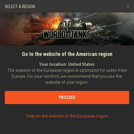
Oyunlar
Hizmetler
Premium Dükkan
SELECT A REGION
Arkadaş Öner
Adil Oyun Politikası
Müzik
Oyuncu Desteği
Discord
Wargaming.net Game Center
Mod Merkezi
Twitch Ganimetleri Rehberi
ANASAYFA
HABERLER
GENEL HABERLER
İtalyan Tanklarına Hazırlanın
Go to the website of the American region
Medya
09.03.2018
Your location:
United States
The website of the European region is optimized for users from
Europe. For your comfort, we recommend that you use the
website of your region.
DISCORD'DA TARTIŞ
PROCEED
Geçen yılın sonlarında 2018’de iki yeni Avrupa ülkesinin
Stay on the website of the European region
geleceğini açıklamıştık: Polonya ve İtalya. Ocak’ta Progetto
M35 mod 46’nın süpertesti yeni ülkenin teknoloji ağacının
Akdenizli makinalarla dolu olacağını gösterdi. Progetto’nun