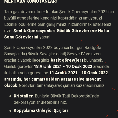
MERHABA KOMUTANLAR!
Tam gaz devam etmekte olan Şenlik Operasyonları 2022'nin
büyülü atmosferine kendinizi kaptırdığınızı umuyoruz!
Etkinlik ödüllerine olan gelişiminizi hızlandırmak isterseniz
özel
Şenlik Operasyonları Günlük Görevleri ve Hafta
Sonu Görevlerini
yapın!
Şenlik Operasyonları 2022 boyunca her gün Rastgele
Savaşlar'da (Büyük Savaşlar dahil) Seviye IV ve üzeri
araçlarla yapabileceğiniz
basit görev(ler)
bulunacak.
Günlük görevler
18 Aralık 2021 - 10 Ocak 2022
arasında,
iki hafta sonu görevi ise
11 Aralık 2021 - 10 Ocak 2022
arasında, her cumartesiden pazartesiye mevcut
olacak
. Görevleri tamamlayarak şunları kazanabilirsiniz:
Kristaller
. Bunlarla Büyük Tatil Dekoratörü'nde
dekorasyonlar üretebilirsiniz.
Kopyalama Önleyici Şarjları