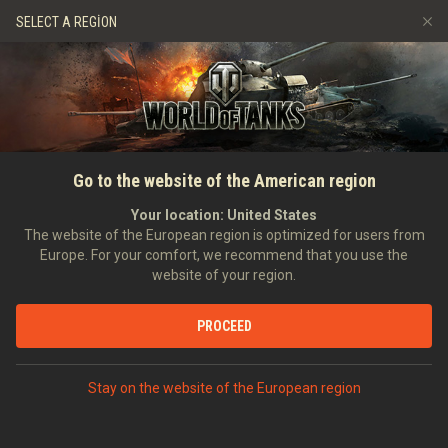
Oyunlar
Hizmetler
Premium Dükkan
SELECT A REGION
Arkadaş Öner
Adil Oyun Politikası
Müzik
Oyuncu Desteği
Discord
Wargaming.net Game Center
Mod Merkezi
Twitch Ganimetleri Rehberi
ANASAYFA
HABERLER
GENEL HABERLER
Garajınızı Düzene Sokacak
Go to the website of the American region
Medya
Görevler ve Tank
Your location:
United States
The website of the European region is optimized for users from
Yükseltmeleri
Europe. For your comfort, we recommend that you use the
website of your region.
14.08.2020
PROCEED
DISCORD'DA TARTIŞ
Stay on the website of the European region