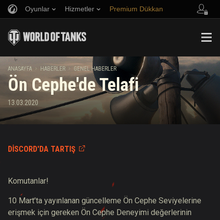
Oyunlar
Hizmetler
Premium Dükkan
Arkadaş Öner
Adil Oyun Politikası
Müzik
Oyuncu Desteği
Discord
Wargaming.net Game Center
Mod Merkezi
Twitch Ganimetleri Rehberi
ANASAYFA
HABERLER
GENEL HABERLER
Ön Cephe'de Telafi
Medya
13.03.2020
DISCORD'DA TARTIŞ
Komutanlar!
10 Mart’ta yayınlanan güncelleme Ön Cephe Seviyelerine
erişmek için gereken Ön Cephe Deneyimi değerlerinin