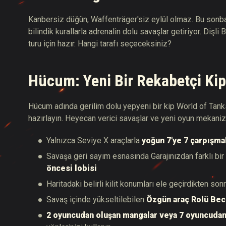
Kanbersiz düğün, Waffenträger'siz eylül olmaz. Bu sonba
bilindik kurallarla adrenalin dolu savaşlar getiriyor. Dişli
turu için hazır. Hangi tarafı seçeceksiniz?
Hücum: Yeni Bir Rekabetçi Kip
Hücum adında gerilim dolu yepyeni bir kip World of Tanks
hazırlayın. Heyecan verici savaşlar ve yeni oyun mekaniz
Yalnızca Seviye X araçlarla
yoğun 7'ye 7 çarpışma
Savaşa geri sayım esnasında Garajınızdan farklı bir
öncesi lobisi
Haritadaki belirli kilit konumları ele geçirdikten son
Savaş içinde yükseltilebilen
Özgün araç Rolü Bec
2 oyuncudan oluşan mangalar veya 7 oyuncudan