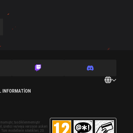
L INFORMATION
nmamıştır, tasdiklenmemiştir
el, üretici ve/veya versiyon askeri
 Tüm modellerin nitelikleri, 20.