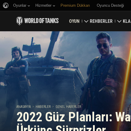
Oyunlar
Hizmetler
Premium Dükkan
Oyuncu Desteği
OYUN
REHBERLER
KLA
Hemen İndirin
Yeni Başlayanlar Rehbe
Kale
Bonus Kodları Alın
Genel Rehber
Düny
Haberler
Oyun Ekonomisi
Klan
Reytingler
Hesap Güvenliği
Güncellemeler
Başarılar
ANASAYFA
HABERLER
GENEL HABERLER
2022 Güz Planları: Waf
Tankopedi
Adil Oyun Politikası
Ürkünç Sürprizler
Müzik
Wargaming.net Game 