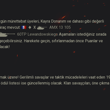
 özgün mürettebat üyeleri, Kayra Donanım ve dahası gibi değerli
X
AMX 13 105
 Araç mevcut:
60TP Lewandowskiego
Aşamaları istediğiniz sırada
geçebilirsiniz. Harekete geçin, sıfırlanmadan önce Puanlar ve
lacak!
lamak üzere!
Gerilimli savaşlar ve taktik mücadeleleri vaat eden 19
 ödül listesi ise güncellenmiş olacak. Klan savaşçıları, öne çıkma