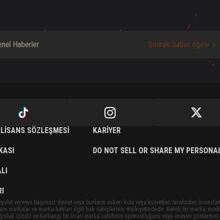
nel Haberler
Sonraki haber ögesi
 LISANS SÖZLEŞMESI
KARIYER
IKASI
DO NOT SELL OR SHARE MY PERSONA
LI
I
eyalet ve/veya bağımsız devlet veya bunların askeri kolu veya kuvvetleri tarafından lisansla
t tüm markalar ve marka hakları ilgili hak sahiplerinin mülkiyetindedir. Belirli bir marka, mod
doğruluk içindir ve herhangi bir ticari marka sahibinin sponsorluğunu veya onayını göstermez.