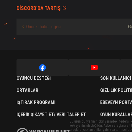
DISCORD'DA TARTIŞ
Önceki haber ögesi
Ge
OYUNCU DESTEĞI
SON KULLANICI
ORTAKLAR
GIZLILIK POLIT
İŞTIRAK PROGRAMI
EBEVEYN PORTA
İÇERIK ŞIKAYET ET/ VERI TALEP ET
OYUN KURALLAR
Bu ürün dünyanın hiçbir yerindeki federal, 
ve/veya ilişkili değildir. Askeri araçlara ai
araçlara yapılan atıflar yalnızca tarihsel 