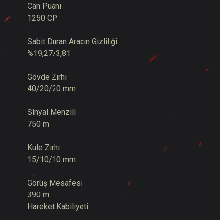
Can Puanı
1250 CP
Sabit Duran Aracın Gizliliği
%19,27/3,81
Gövde Zırhı
40/20/20 mm
Sinyal Menzili
750 m
Kule Zırhı
15/10/10 mm
Görüş Mesafesi
390 m
Hareket Kabiliyeti