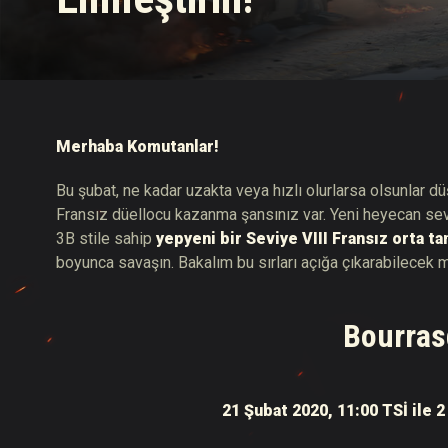
Twitch Ganimetleri Re
Merhaba Komutanlar!
Bu şubat, ne kadar uzakta veya hızlı olurlarsa olsunlar 
Fransız düellocu kazanma şansınız var. Yeni heyecan seviy
3B stile sahip
yepyeni bir Seviye VIII Fransız orta t
boyunca savaşın. Bakalım bu sırları açığa çıkarabilecek m
Bourras
21 Şubat 2020, 11:00 TSİ ile 2