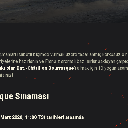
hberi
düşmanları isabetli biçimde vurmak üzere tasarlanmış korkusuz bir
elerine hazırlanın ve Fransız aromalı bazı sırlar saklayan çarpıc
ankı olan Bat.-Châtillon Bourrasque
'ı almak için 10 yoğun aşa
isiniz!
que Sınaması
 Mart 2020, 11:00 TSİ tarihleri arasında