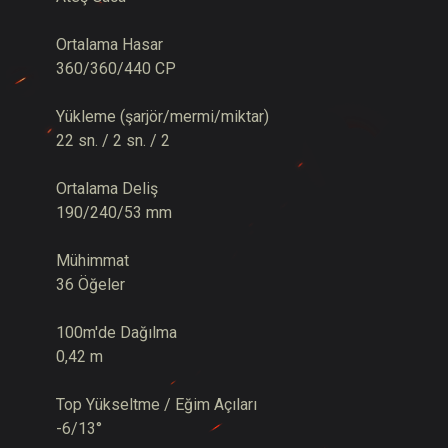
Ortalama Hasar
360/360/440 CP
Yükleme (şarjör/mermi/miktar)
22 sn. / 2 sn. / 2
Ortalama Deliş
190/240/53 mm
Mühimmat
36 Öğeler
100m'de Dağılma
0,42 m
Top Yükseltme / Eğim Açıları
-6/13°