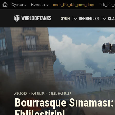
Oyunlar
Hizmetler
realm_link_title_prem_shop
link_title
OYUN
REHBERLER
KLA
Hemen İndirin
Yeni Başlayanlar Rehbe
Kale
Bonus Kodları Alın
Genel Rehber
Düny
Haberler
Oyun Ekonomisi
Klan
Reytingler
Hesap Güvenliği
Güncellemeler
Başarılar
ANASAYFA
HABERLER
GENEL HABERLER
Bourrasque Sınaması: 
Tankopedi
Adil Oyun Politikası
Ehlileştirin!
Müzik
Wargaming.net Game 