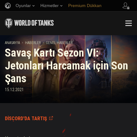
Oyunlar
Hizmetler
Premium Dükkan
Arkadaş Öner
Adil Oyun Politikası
Müzik
Oyuncu Desteği
Discord
Wargaming.net Game Center
Mod Merkezi
Twitch Ganimetleri Rehberi
ANASAYFA
HABERLER
GENEL HABERLER
Savaş Kartı Sezon VI:
Medya
Jetonları Harcamak için Son
Şans
15.12.2021
DISCORD'DA TARTIŞ