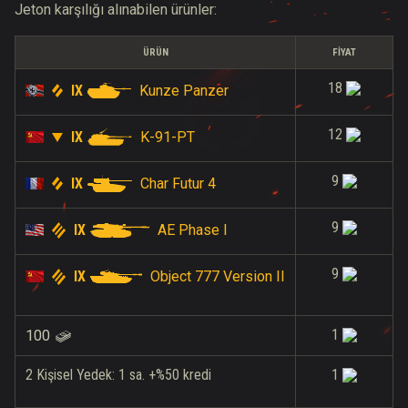
Jeton karşılığı alınabilen ürünler:
ÜRÜN
FIYAT
18
IX
Kunze Panzer
12
IX
K-91-PT
9
IX
Char Futur 4
9
IX
AE Phase I
9
IX
Object 777 Version II
1
100
2 Kişisel Yedek: 1 sa. +%50 kredi
1