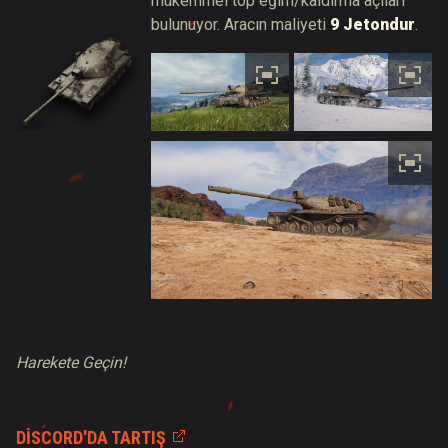
mükemmel top eğim/kaldırma açıları
bulunuyor. Aracın maliyeti
9 Jetondur
.
Harekete Geçin!
DISCORD'DA TARTIŞ