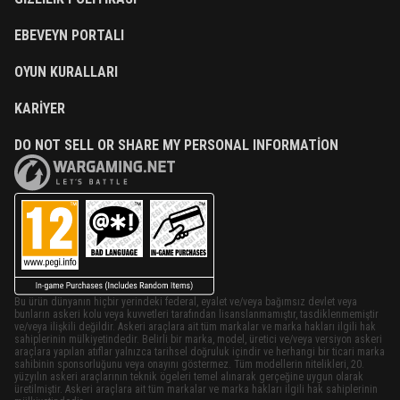
EBEVEYN PORTALI
OYUN KURALLARI
KARIYER
DO NOT SELL OR SHARE MY PERSONAL INFORMATION
Bu ürün dünyanın hiçbir yerindeki federal, eyalet ve/veya bağımsız devlet veya
bunların askeri kolu veya kuvvetleri tarafından lisanslanmamıştır, tasdiklenmemiştir
ve/veya ilişkili değildir. Askeri araçlara ait tüm markalar ve marka hakları ilgili hak
sahiplerinin mülkiyetindedir. Belirli bir marka, model, üretici ve/veya versiyon askeri
araçlara yapılan atıflar yalnızca tarihsel doğruluk içindir ve herhangi bir ticari marka
sahibinin sponsorluğunu veya onayını göstermez. Tüm modellerin nitelikleri, 20.
yüzyılın askeri araçlarının teknik ögeleri temel alınarak gerçeğine uygun olarak
üretilmiştir. Askeri araçlara ait tüm markalar ve marka hakları ilgili hak sahiplerinin