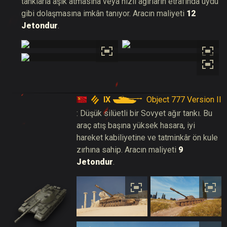
tanklarla aşık atmasına veya hızlı ağırların etrafında uydu
gibi dolaşmasına imkân tanıyor. Aracın maliyeti
12
Jetondur
.
IX
Object 777 Version II
: Düşük silüetli bir Sovyet ağır tankı. Bu
araç atış başına yüksek hasara, iyi
hareket kabiliyetine ve tatminkâr ön kule
zırhına sahip. Aracın maliyeti
9
Jetondur
.