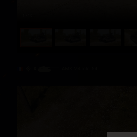
1
/ 10
X
AMX M4 mle. 54