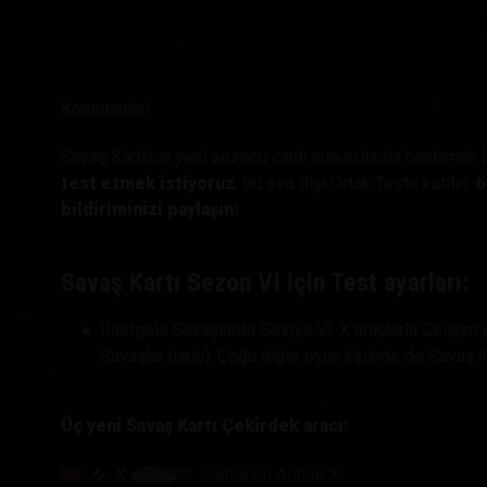
Twitch Ganimetleri Re
Komutanlar!
Savaş Kartı'nın yeni sezonu canlı sunucularda başlama
test etmek istiyoruz
. Bu sıra dışı Ortak Teste katılın,
ö
bildiriminizi paylaşın
!
Savaş Kartı Sezon VI için Test ayarları:
Rastgele Savaşlarda Seviye VI-X araçlarla Gelişim 
Savaşlar hariç). Çoğu diğer oyun kipinde de Savaş Ka
Üç yeni Savaş Kartı Çekirdek aracı:
X
Centurion Action X