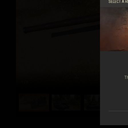
SELECT A R
Th
1
/ 6