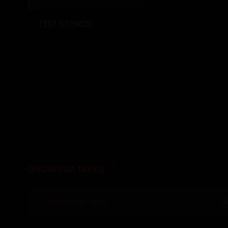
TEST İSTEMCİSİ
DISCORD'DA TARTIŞ
Önceki haber ögesi
Ge