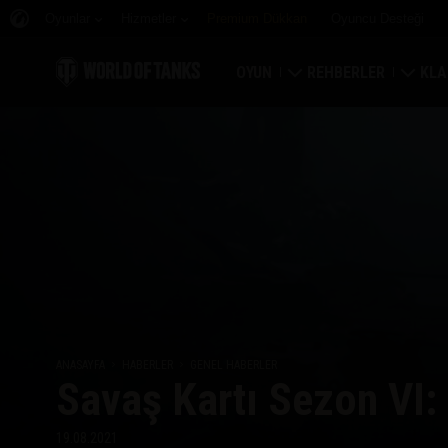
Oyunlar
Hizmetler
Premium Dükkan
Oyuncu Desteği
OYUN
REHBERLER
KLA
Hemen İndirin
Yeni Başlayanlar Rehbe
Kale
Bonus Kodları Alın
Genel Rehber
Düny
Haberler
Oyun Ekonomisi
Klan
Reytingler
Hesap Güvenliği
Klan
Güncellemeler
Başarılar
ANASAYFA
HABERLER
GENEL HABERLER
Savaş Kartı Sezon VI: 
Tankopedi
Adil Oyun Politikası
Müzik
Wargaming.net Game 
19.08.2021