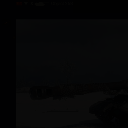
X
Object 268