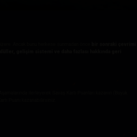
hberi
k üzere. Ancak bunu herkese sunmadan önce
bir sonraki çevrimi
düller, gelişim sistemi ve daha fazlası hakkında geri
Aşamalarında ilerleyerek Savaş Kartı Puanları kazanın (Büyük
rtı Puanı kazanabilirsiniz.