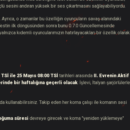
çlü sesini andıran yüksek bir ses çıkartmasını sağlayabiliyordu.
 Ayrıca, o zamanlar bu özelliğin oyuncuların savaş alanındaki
 Testin ilk döngüsünden sonra bunu 0.7.0 Güncellemesinde
alnızca kıdemli oyuncularımızın hatırlayacakları bir özellik olarak
 TSİ ile 25 Mayıs 08:00 TSİ
tarihleri arasında
II. Evrenin Aktif
rinde bir haftalığına geçerli olacak
. İşlevi, İtalyan şarjörlülerle
da kullanabilirsiniz. Takip eden her korna çalışı ile kornanın sesi
soğuma süresi
devreye girecek ve korna "yeniden yüklemeye"