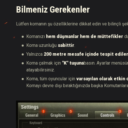
Bilmeniz Gerekenler
Lütfen kornanın şu özelliklerine dikkat edin ve bilinçli şe
Kornanızı
hem düşmanlar hem de müttefikler
du
Korna uzunluğu
sabittir
.
Yalnızca
200 metre mesafe içinde tespit edilen
Korna çalmak için
"K" tuşuna
basın. Ayarlar menüsün
atayabilirsiniz.
Korna, tüm oyuncular için
varsayılan olarak etkin 
Kornayı devre dışı bıraktığınızda başka Komutanları