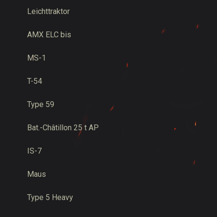
Leichttraktor
AMX ELC bis
MS-1
T-54
Type 59
Bat.-Châtillon 25 t AP
IS-7
Maus
Type 5 Heavy