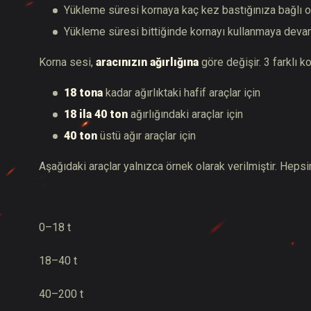
Yükleme süresi kornaya kaç kez bastığınıza bağlı ol
Yükleme süresi bittiğinde kornayı kullanmaya devam
Korna sesi,
aracınızın ağırlığına
göre değişir. 3 farklı k
18 tona
kadar ağırlıktaki hafif araçlar için
18 ila 40 ton
ağırlığındaki araçlar için
40 ton
üstü ağır araçlar için
Aşağıdaki araçlar yalnızca örnek olarak verilmiştir. Hepsi
0–18 t
18–40 t
40–200 t