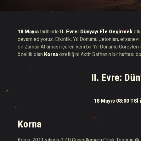
Twitch Ganimetleri Re
18 Mayıs
tarihinde
II. Evre: Dünyayı Ele Geçirmek
etk
devam ediyoruz. Etkinlik; Yıl Dönümü Jetonları, efsanevi 
bir Zaman Atlaması içeren yeni bir Yıl Dönümü Görevleri 
özellik olan
Korna
özelliğini Aktif Safhanın bir haftası b
II. Evre: Dü
18 Mayıs 08:00 TSİ 
Korna
Korna, 2011 yılında 0.7.0 Güncellemesi Ortak Testinin ilk 