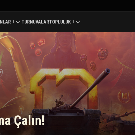
NLAR
TURNUVALAR
TOPLULUK
ri
Profilim
a Haritası
Oyuncu Ara
 Reytingleri
Arkadaş Öner
Discord
Mod Merkezi
rna Çalın!
Medya
Center