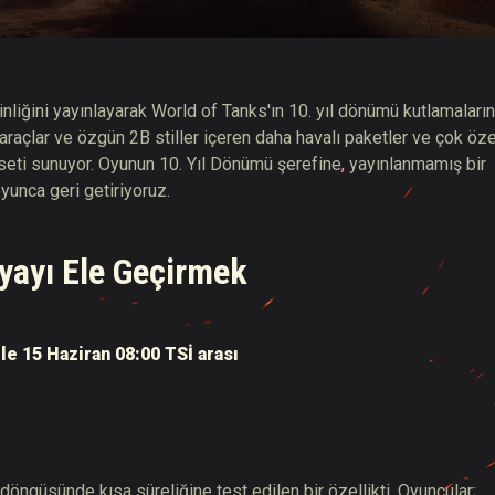
hberi
inliğini yayınlayarak World of Tanks'ın 10. yıl dönümü kutlamaları
araçlar ve özgün 2B stiller içeren daha havalı paketler ve çok öze
seti sunuyor. Oyunun 10. Yıl Dönümü şerefine, yayınlanmamış bir
oyunca geri getiriyoruz.
nyayı Ele Geçirmek
ile 15 Haziran 08:00
TSİ arası
döngüsünde kısa süreliğine test edilen bir özellikti. Oyuncular;