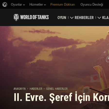
Oyunlar
Hizmetler
Premium Dükkan
Oyuncu Desteği
OYUN
REHBERLER
KLA
Hemen İndirin
Yeni Başlayanlar Rehbe
Kale
Bonus Kodları Alın
Genel Rehber
Düny
Haberler
Oyun Ekonomisi
Klan
Reytingler
Hesap Güvenliği
Güncellemeler
Başarılar
ANASAYFA
HABERLER
GENEL HABERLER
II. Evre. Şeref İçin Ko
Tankopedi
Adil Oyun Politikası
Müzik
Wargaming.net Game 