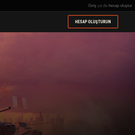
Giriş
ya da
hesap oluştur
HESAP OLUŞTURUN