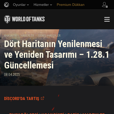
Oyunlar
Hizmetler
Premium Dükkan
Arkadaş Öner
Adil Oyun Politikası
Müzik
Oyuncu Desteği
Discord
Wargaming.net Game Center
Mod Merkezi
Twitch Ganimetleri Rehberi
ANASAYFA
HABERLER
GENEL HABERLER
Dört Haritanın Yenilenmesi
Medya
ve Yeniden Tasarımı – 1.28.1
Güncellemesi
08.04.2025
DISCORD'DA TARTIŞ