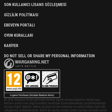
SON KULLANICI LISANS SÖZLEŞMESI
GIZLILIK POLITIKASI
EBEVEYN PORTALI
OYUN KURALLARI
KARIYER
DO NOT SELL OR SHARE MY PERSONAL INFORMATION
Bu ürün dünyanın hiçbir yerindeki federal, eyalet ve/veya bağımsız devlet veya
bunların askeri kolu veya kuvvetleri tarafından lisanslanmamıştır, tasdiklenmemiştir
ve/veya ilişkili değildir. Askeri araçlara ait tüm markalar ve marka hakları ilgili hak
sahiplerinin mülkiyetindedir. Belirli bir marka, model, üretici ve/veya versiyon askeri