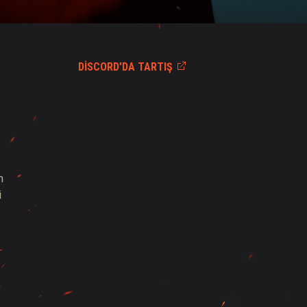
DISCORD'DA TARTIŞ
n
i