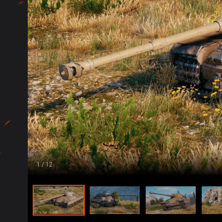
1
/ 12