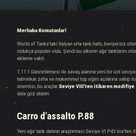
Twitch Ganimetleri Re
Merhaba Komutanlar!
World of Tanks'taki İtalyan orta tank hattı, benzersiz o
oldukça popüler oldu. Şimdi bu ülkenin ağır tanklarını o
ekleme vakti.
1.11.1 Güncellemesi ile savaş alanına yeni bir üst seviye 
tatminkar zırha ve mükemmel top eğim açılarına sahip 
önemlisi, bu araçlar
Seviye VIII'ten itibaren modifiy
dala göz atalım.
Carro d’assalto P.88
Yeni ağır tank dalının araştırması Seviye VI P.43 bis'ten i