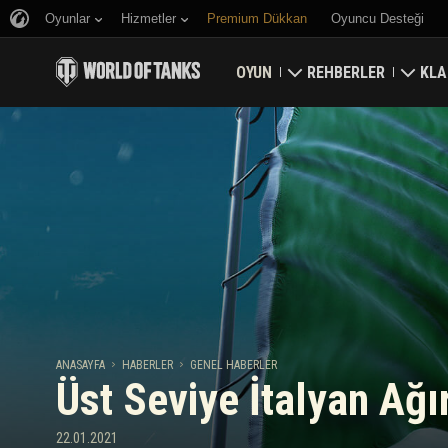
Oyunlar
Hizmetler
Premium Dükkan
Oyuncu Desteği
OYUN
REHBERLER
KLA
Hemen İndirin
Yeni Başlayanlar Rehbe
Kale
Bonus Kodları Alın
Genel Rehber
Düny
Haberler
Oyun Ekonomisi
Klan
Reytingler
Hesap Güvenliği
Güncellemeler
Başarılar
ANASAYFA
HABERLER
GENEL HABERLER
Üst Seviye İtalyan Ağır
Tankopedi
Adil Oyun Politikası
Müzik
Wargaming.net Game 
22.01.2021