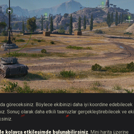
 da göreceksiniz. Böylece ekibinizi daha iyi koordine edebilecek
ız. Sonuç olarak daha etkili taarruzlar gerçekleştirebilecek ve ek
siniz.
le kolayca etkileşimde bulunabilirsiniz
. Mini harita üzerine