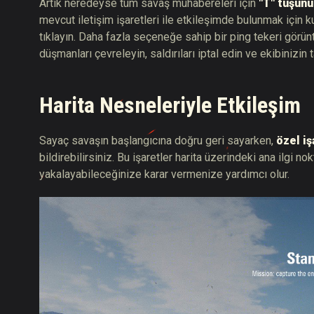
Artık neredeyse tüm savaş muhabereleri için
"T" tuşunu
mevcut iletişim işaretleri ile etkileşimde bulunmak için ku
tıklayın. Daha fazla seçeneğe sahip bir ping tekeri görüntü
düşmanları çevreleyin, saldırıları iptal edin ve ekibinizin ta
Harita Nesneleriyle Etkileşim
Sayaç savaşın başlangıcına doğru geri sayarken,
özel iş
bildirebilirsiniz. Bu işaretler harita üzerindeki ana ilgi n
yakalayabileceğinize karar vermenize yardımcı olur.