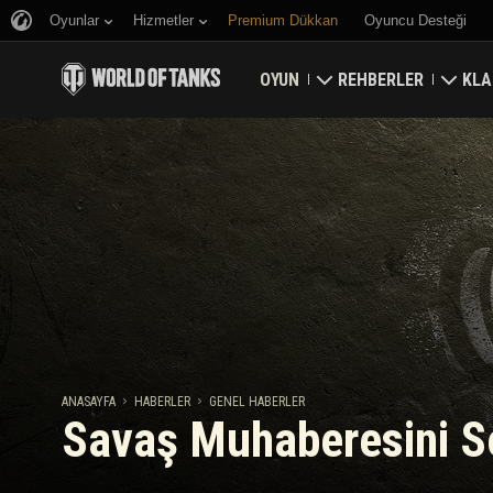
Oyunlar
Hizmetler
Premium Dükkan
Oyuncu Desteği
OYUN
REHBERLER
KLA
Hemen İndirin
Yeni Başlayanlar Rehbe
Kale
Bonus Kodları Alın
Genel Rehber
Düny
Haberler
Oyun Ekonomisi
Klan
Reytingler
Hesap Güvenliği
Güncellemeler
Başarılar
ANASAYFA
HABERLER
GENEL HABERLER
Savaş Muhaberesini So
Tankopedi
Adil Oyun Politikası
Müzik
Wargaming.net Game 