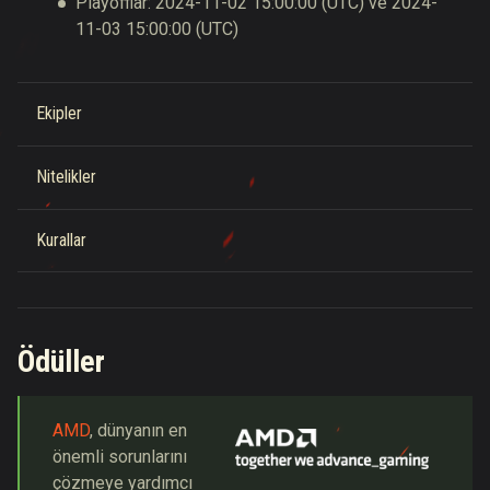
Playofflar:
2024-11-02
15:00:00
(
UTC
) ve
2024-
11-03
15:00:00
(
UTC
)
Ekipler
Nitelikler
Kurallar
Ödüller
AMD
, dünyanın en
önemli sorunlarını
çözmeye yardımcı