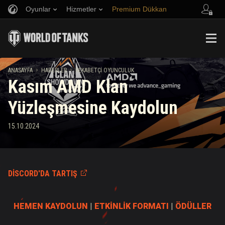
Oyunlar
Hizmetler
Premium Dükkan
Arkadaş Öner
Adil Oyun Politikası
Müzik
Oyuncu Desteği
Discord
Wargaming.net Game Center
Mod Merkezi
Twitch Ganimetleri Rehberi
ANASAYFA
HABERLER
REKABETÇI OYUNCULUK
Kasım AMD Klan
Medya
Yüzleşmesine Kaydolun
15.10.2024
DISCORD'DA TARTIŞ
HEMEN KAYDOLUN
|
ETKİNLİK FORMATI
|
ÖDÜLLER