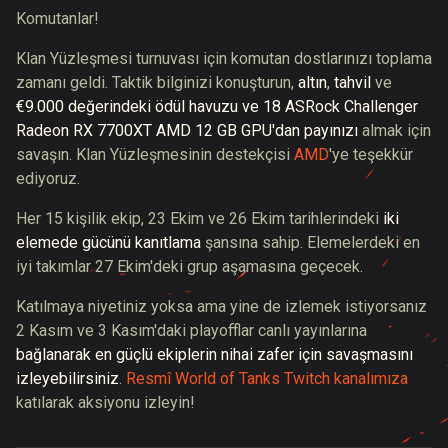
Komutanlar!
Klan Yüzleşmesi turnuvası için komutan dostlarınızı toplama
zamanı geldi. Taktik bilginizi konuşturun,
altın
,
tahvil
ve
€9.000 değerindeki ödül havuzu ve 18 ASRock Challenger
Radeon RX 7700XT AMD 12 GB GPU'dan payınızı
almak için
savaşın. Klan Yüzleşmesinin destekçisi
AMD
'ye teşekkür
ediyoruz.
Her 15 kişilik ekip, 23 Ekim ve 26 Ekim tarihlerindeki
iki
elemede gücünü kanıtlama
şansına sahip. Elemelerdeki en
iyi takımlar 27 Ekim'deki grup aşamasına geçecek.
Katılmaya niyetiniz yoksa ama yine de izlemek istiyorsanız
2 Kasım ve 3 Kasım'daki playofflar canlı yayınlarına
bağlanarak en güçlü ekiplerin nihai zafer için savaşmasını
izleyebilirsiniz
.
Resmî World of Tanks Twitch kanalımıza
katılarak aksiyonu izleyin!