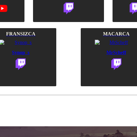
FRANSIZCA
MACARCA
Synop_s
MrScheff