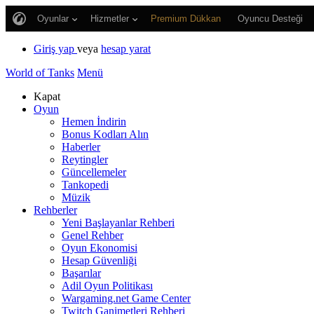
Oyunlar
Hizmetler
Premium Dükkan
Oyuncu Desteği
Giriş yap
veya
hesap yarat
World of Tanks
Menü
Kapat
Oyun
Hemen İndirin
Bonus Kodları Alın
Haberler
Reytingler
Güncellemeler
Tankopedi
Müzik
Rehberler
Yeni Başlayanlar Rehberi
Genel Rehber
Oyun Ekonomisi
Hesap Güvenliği
Başarılar
Adil Oyun Politikası
Wargaming.net Game Center
Twitch Ganimetleri Rehberi