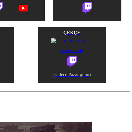
ÇEKÇE
marty_vole
(sadece Pazar günü)