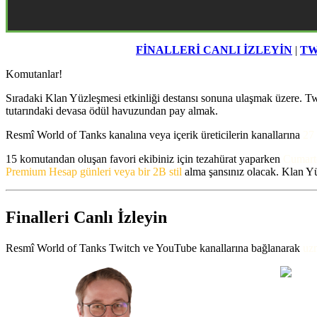
FİNALLERİ CANLI İZLEYİN
|
TW
Komutanlar!
Sıradaki Klan Yüzleşmesi etkinliği destansı sonuna ulaşmak üzere. Twi
tutarındaki devasa ödül havuzundan pay almak.
Resmî World of Tanks kanalına veya içerik üreticilerin kanallarına
27
15 komutandan oluşan favori ekibiniz için tezahürat yaparken
Cumarte
Premium Hesap günleri veya bir 2B stil
alma şansınız olacak. Klan Yü
Finalleri Canlı İzleyin
Resmî World of Tanks Twitch ve YouTube kanallarına bağlanarak
uz