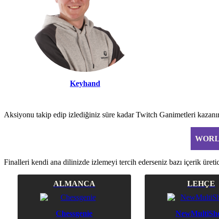
Keyhand
Aksiyonu takip edip izlediğiniz süre kadar Twitch Ganimetleri kazanı
WORL
Finalleri kendi ana dilinizde izlemeyi tercih ederseniz bazı içerik üreti
ALMANCA
LEHÇE
Chessgenie
NewMulti
Sh