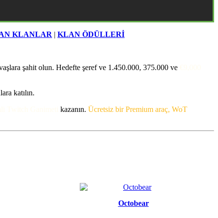
AN KLANLAR
|
KLAN ÖDÜLLERİ
vaşlara şahit olun. Hedefte şeref ve
1.450.000
,
375.000
ve
€9,000
lara katılın.
mli Twitch Ganimeti
kazanın.
Ücretsiz bir Premium araç, WoT
Octobear