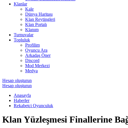
Klanlar
Kale
Dünya Haritası
Klan Reytingleri
Klan Portalı
Klanım
Turnuvalar
Topluluk
Profilim
Oyuncu Ara
Arkadaş Öner
Discord
Mod Merkezi
Medya
Hesap oluşturun
Hesap oluşturun
Anasayfa
Haberler
Rekabetçi Oyunculuk
Klan Yüzleşmesi Finallerine Ba