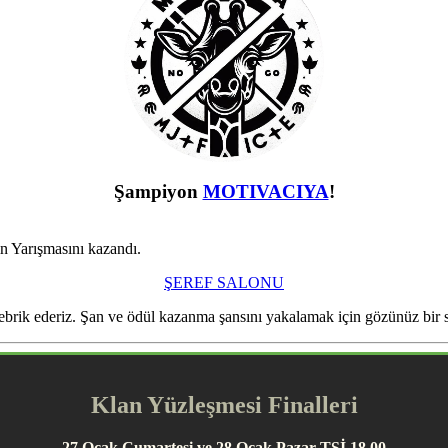
Şampiyon
MOTIVACIYA
!
n Yarışmasını kazandı.
ŞEREF SALONU
ebrik ederiz. Şan ve ödül kazanma şansını yakalamak için gözünüz bir 
Klan Yüzleşmesi Finalleri
27 Ocak Cumartesi ve 28 Ocak Pazar TSİ 18.00