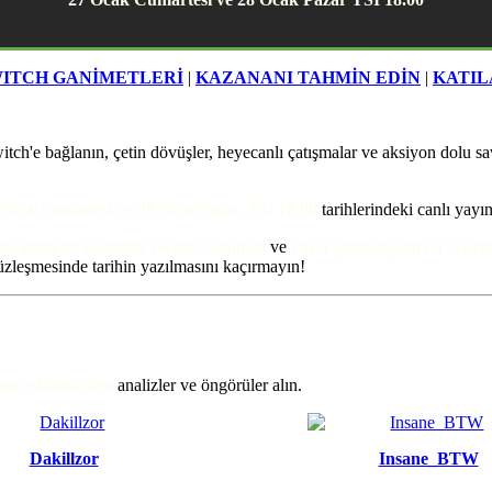
ITCH GANİMETLERİ
|
KAZANANI TAHMİN EDİN
|
KATIL
tch'e bağlanın, çetin dövüşler, heyecanlı çatışmalar ve aksiyon dolu sa
 Ocak Cumartesi ve 28 Ocak Pazar, TSİ 18.00
tarihlerindeki canlı yayın
si günü bir Garantili Twitch Ganimeti
ve
Pazar günü değerli bir Gize
zleşmesinde tarihin yazılmasını kaçırmayın!
man ekibimizden
analizler ve öngörüler alın.
Dakillzor
Insane_BTW