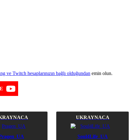
g ve Twitch hesaplarınızın bağlı olduğundan
emin olun.
E
KRAYNACA
UKRAYNACA
Pragen
_UA
Soul4Life
_UA