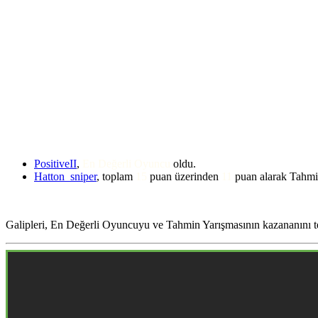
PositiveII
,
En Değerli Oyuncu
oldu.
Hatton_sniper
, toplam
15
puan üzerinden
11
puan alarak Tahmi
Galipleri, En Değerli Oyuncuyu ve Tahmin Yarışmasının kazananını t