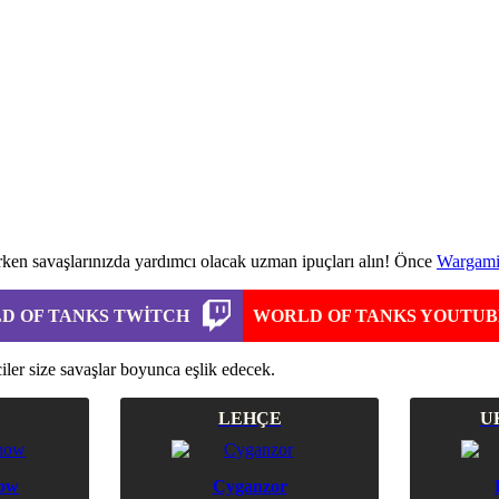
rken savaşlarınızda yardımcı olacak uzman ipuçları alın! Önce
Wargamin
D OF TANKS TWITCH
WORLD OF TANKS YOUTUB
ciler size savaşlar boyunca eşlik edecek.
LEHÇE
U
ow
Cyganzor