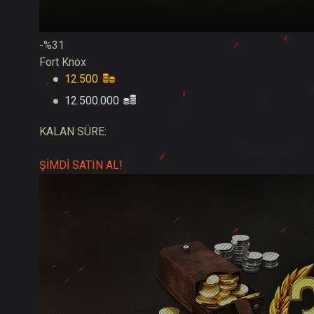
-%31
Fort Knox
12.500
12.500.000
KALAN SÜRE:
ŞİMDİ SATIN AL!