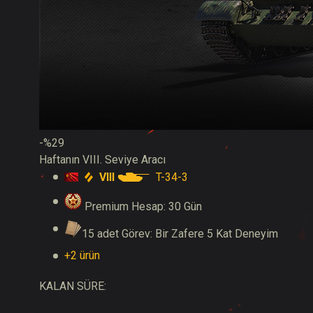
-%29
Haftanın VIII. Seviye Aracı
VIII
T-34-3
Premium Hesap: 30 Gün
15 adet Görev: Bir Zafere 5 Kat Deneyim
+2 ürün
KALAN SÜRE: