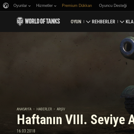
Oyunlar
Hizmetler
Premium Dükkan
Oyuncu Desteği
OYUN
REHBERLER
KLA
Hemen İndirin
Yeni Başlayanlar Rehbe
Kale
Bonus Kodları Alın
Genel Rehber
Düny
Haberler
Oyun Ekonomisi
Klan
Reytingler
Hesap Güvenliği
Güncellemeler
Başarılar
ANASAYFA
HABERLER
ARŞIV
Haftanın VIII. Seviye 
Tankopedi
Adil Oyun Politikası
Müzik
Wargaming.net Game 
16.03.2018