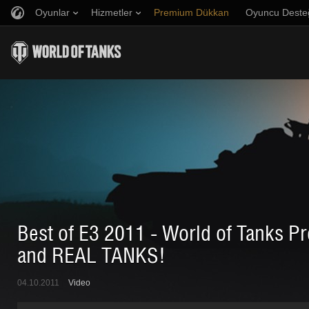
Oyunlar
Hizmetler
Premium Dükkan
Oyuncu Deste
Arkadaş Öner
Adil Oyun Politikası
Müzik
Discord
Wargaming.net Game Center
Mod Merkezi
Twitch Ganimetleri Rehberi
Medya
Best of E3 2011 - World of Tanks P
and REAL TANKS!
04.10.2011
Video