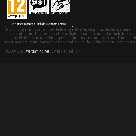
Bu ürün dünyanın hiçbir yerindeki federal, eyalet ve/veya bağımsız devlet veya bunların as
araçlara ait tüm markalar ve marka hakları ilgili hak sahiplerinin mülkiyetindedir. Belirli
herhangi bir ticari marka sahibinin sponsorluğunu veya onayını göstermez. Tüm modellerin 
Askeri araçlara ait tüm markalar ve marka hakları ilgili hak sahiplerinin mülkiyetindedir.
© 2009–2026
Wargaming.net
Tüm hakları saklıdır.