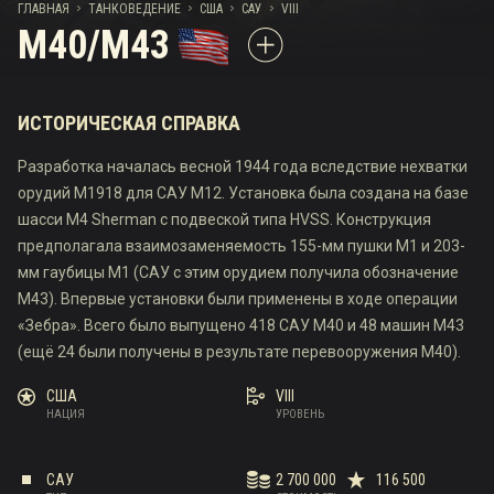
ГЛАВНАЯ
ТАНКОВЕДЕНИЕ
США
САУ
VIII
M40/M43
ИСТОРИЧЕСКАЯ СПРАВКА
Разработка началась весной 1944 года вследствие нехватки
орудий М1918 для САУ М12. Установка была создана на базе
шасси M4 Sherman с подвеской типа HVSS. Конструкция
предполагала взаимозаменяемость 155-мм пушки M1 и 203-
мм гаубицы M1 (САУ с этим орудием получила обозначение
М43). Впервые установки были применены в ходе операции
«Зебра». Всего было выпущено 418 САУ M40 и 48 машин M43
(ещё 24 были получены в результате перевооружения М40).
США
VIII
НАЦИЯ
УРОВЕНЬ
САУ
2 700 000
116 500