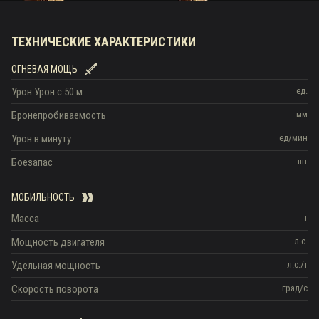
ТЕХНИЧЕСКИЕ ХАРАКТЕРИСТИКИ
ОГНЕВАЯ МОЩЬ
Урон
Урон c 50 м
ед.
Бронепробиваемость
мм
Урон в минуту
ед/мин
Боезапас
шт
МОБИЛЬНОСТЬ
Масса
т
Мощность двигателя
л.с.
Удельная мощность
л.с./т
Скорость поворота
град/с