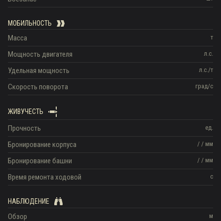
МОБИЛЬНОСТЬ
Масса
т
Мощность двигателя
л.с.
Удельная мощность
л.с./т
Скорость поворота
град/с
ЖИВУЧЕСТЬ
Прочность
ед.
Бронирование корпуса
/
/
мм
Бронирование башни
/
/
мм
Время ремонта ходовой
с
НАБЛЮДЕНИЕ
Обзор
м